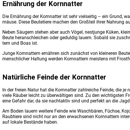
Ernäh­rung der Korn­nat­ter
Die Ernäh­rung der Korn­nat­ter ist sehr viel­sei­tig – ein Grund, w
mäu­se. Die­se Beu­te­tie­re machen den Groß­teil ihrer Nah­rung aus 
Neben Säu­gern ste­hen aber auch Vögel, nest­jun­ge Küken, klei­ne 
Beu­te her­an­schlei­chen oder gedul­dig lau­ern. Sobald sie zuschna
tern und Boas ist.
Jun­ge Korn­nat­tern ernäh­ren sich zunächst von klei­ne­ren Beu­te
mensch­li­cher Hal­tung wer­den Korn­nat­tern meis­tens mit Frost­fu
Natür­li­che Fein­de der Korn­nat­ter
In der frei­en Natur hat die Korn­nat­ter zahl­rei­che Fein­de, die j
vie­le Räu­ber leicht zu über­wäl­ti­gen sind. Zu den wich­tigs­ten 
eine Gefahr dar, da sie nacht­ak­tiv sind und per­fekt an die Jagd 
Am Boden lau­ern wei­te­re Fein­de wie Wasch­bä­ren, Füch­se, Kojo
Raub­tie­re sind nicht nur an den erwach­se­nen Korn­nat­tern inter
auf loka­le Bestän­de haben.