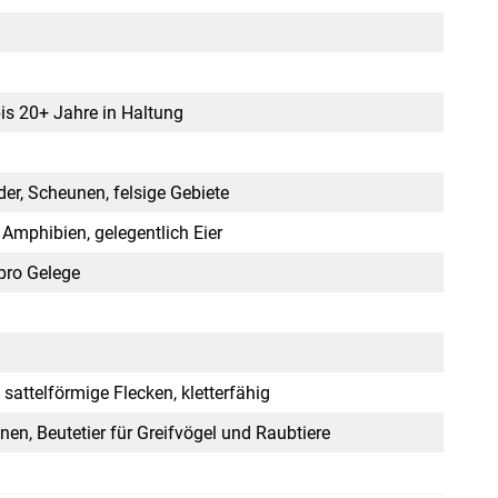
bis 20+ Jah­re in Hal­tung
­der, Scheu­nen, fel­si­ge Gebie­te
, Amphi­bi­en, gele­gent­lich Eier
 pro Gele­ge
t­tel­för­mi­ge Fle­cken, klet­ter­fä­hig
o­nen, Beu­te­tier für Greif­vö­gel und Raub­tie­re