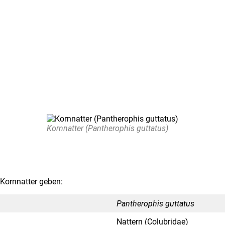
Korn­nat­ter (Pan­thero­phis gut­ta­tus)
 Korn­nat­ter geben:
Pan­thero­phis gut­ta­tus
Nat­tern (Colu­bridae)