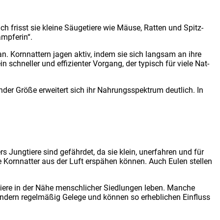
h frisst sie klei­ne Säu­ge­tie­re wie Mäu­se, Rat­ten und Spitz­
mp­fe­rin“.
lan. Korn­nat­tern jagen aktiv, indem sie sich lang­sam an ihre
schnel­ler und effi­zi­en­ter Vor­gang, der typisch für vie­le Nat­
der Grö­ße erwei­tert sich ihr Nah­rungs­spek­trum deut­lich. In
rs Jung­tie­re sind gefähr­det, da sie klein, uner­fah­ren und für
die Korn­nat­ter aus der Luft erspä­hen kön­nen. Auch Eulen stel­len
ie­re in der Nähe mensch­li­cher Sied­lun­gen leben. Man­che
n­dern regel­mä­ßig Gele­ge und kön­nen so erheb­li­chen Ein­fluss