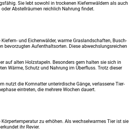
­fä­hig. Sie lebt sowohl in tro­cke­nen Kie­fern­wäl­dern als auch
oder Abstell­räu­men reich­lich Nah­rung fin­det.
ne Kie­fern- und Eichen­wäl­der, war­me Gras­land­schaf­ten, Busch­
en bevor­zug­ten Auf­ent­halts­or­ten. Die­se abwechs­lungs­rei­chen
er auf alten Holz­sta­peln. Beson­ders gern hal­ten sie sich in
e­ten Wär­me, Schutz und Nah­rung im Über­fluss. Trotz die­ser
utzt die Korn­nat­ter unter­ir­di­sche Gän­ge, ver­las­se­ne Tier­
e­pha­se ein­tre­ten, die meh­re­re Wochen dau­ert.
ör­per­tem­pe­ra­tur zu erhö­hen. Als wech­sel­war­mes Tier ist sie
erkun­det ihr Revier.