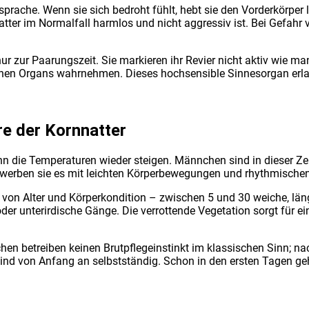
r­spra­che. Wenn sie sich bedroht fühlt, hebt sie den Vor­der­kör­per 
t­ter im Nor­mal­fall harm­los und nicht aggres­siv ist. Bei Gefahr v
ur zur Paa­rungs­zeit. Sie mar­kie­ren ihr Revier nicht aktiv wie man­c
hen Organs wahr­neh­men. Die­ses hoch­sen­si­ble Sin­nes­or­gan erlau
re der Korn­nat­ter
nn die Tem­pe­ra­tu­ren wie­der stei­gen. Männ­chen sind in die­ser Z
er­ben sie es mit leich­ten Kör­per­be­we­gun­gen und rhyth­mi­sch
on Alter und Kör­per­kon­di­ti­on – zwi­schen 5 und 30 wei­che, läng
der unter­ir­di­sche Gän­ge. Die ver­rot­ten­de Vege­ta­ti­on sorgt fü
hen betrei­ben kei­nen Brut­pfle­ge­instinkt im klas­si­schen Sinn; na
ind von Anfang an selbst­stän­dig. Schon in den ers­ten Tagen geh