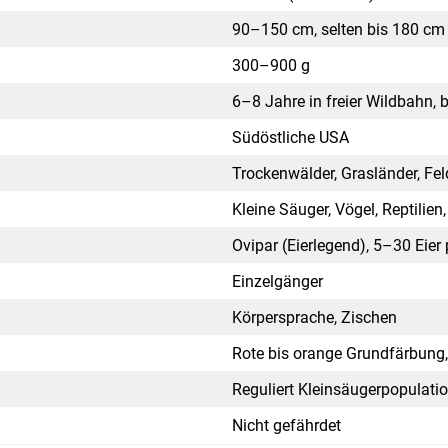
90–150 cm, sel­ten bis 180 cm
300–900 g
6–8 Jah­re in frei­er Wild­bahn, 
Süd­öst­li­che USA
Tro­cken­wäl­der, Gras­län­der, Fel
Klei­ne Säu­ger, Vögel, Rep­ti­li­en
Ovi­par (Eier­le­gend), 5–30 Eier
Ein­zel­gän­ger
Kör­per­spra­che, Zischen
Rote bis oran­ge Grund­fär­bung, sa
Regu­liert Klein­säu­ger­po­pu­la­ti
Nicht gefähr­det