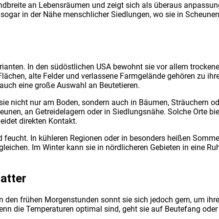
nd­brei­te an Lebens­räu­men und zeigt sich als über­aus anpas­sungs
d sogar in der Nähe mensch­li­cher Sied­lun­gen, wo sie in Scheu­nen 
a­ri­an­ten. In den süd­öst­li­chen USA bewohnt sie vor allem tro­cke­
Flä­chen, alte Fel­der und ver­las­se­ne Farm­ge­län­de gehö­ren zu ihr
n auch eine gro­ße Aus­wahl an Beu­te­tie­ren.
t Du sie nicht nur am Boden, son­dern auch in Bäu­men, Sträu­chern od
nen, an Getrei­de­la­gern oder in Sied­lungs­nä­he. Sol­che Orte bi
det direk­ten Kon­takt.
feucht. In küh­le­ren Regio­nen oder in beson­ders hei­ßen Som­mern n
lei­chen. Im Win­ter kann sie in nörd­li­che­ren Gebie­ten in eine Ruh
at­ter
In den frü­hen Mor­gen­stun­den sonnt sie sich jedoch gern, um ihre K
nn die Tem­pe­ra­tu­ren opti­mal sind, geht sie auf Beu­te­fang oder 