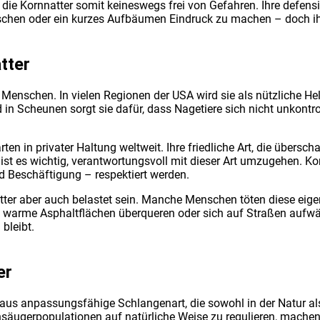
t die Korn­nat­ter somit kei­nes­wegs frei von Gefah­ren. Ihre defen­si
Zischen oder ein kur­zes Auf­bäu­men Ein­druck zu machen – doch ihre
­ter
Men­schen. In vie­len Regio­nen der USA wird sie als nütz­li­che Hel­f
d in Scheu­nen sorgt sie dafür, dass Nage­tie­re sich nicht unkon­trol
ar­ten in pri­va­ter Hal­tung welt­weit. Ihre fried­li­che Art, die über­
och ist es wich­tig, ver­ant­wor­tungs­voll mit die­ser Art umzu­ge­hen.
 Beschäf­ti­gung – respek­tiert wer­den.
er aber auch belas­tet sein. Man­che Men­schen töten die­se eigent
n war­me Asphalt­flä­chen über­que­ren oder sich auf Stra­ßen auf­wär­
 bleibt.
er
über­aus anpas­sungs­fä­hi­ge Schlan­gen­art, die sowohl in der Natur a
ein­säu­ger­po­pu­la­tio­nen auf natür­li­che Wei­se zu regu­lie­ren, ma