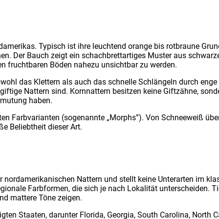
ame­ri­kas. Typisch ist ihre leuch­tend oran­ge bis rot­brau­ne Grund­f
 Der Bauch zeigt ein schach­brett­ar­ti­ges Mus­ter aus schwar­zen u
hen frucht­ba­ren Böden nahe­zu unsicht­bar zu wer­den.
 sowohl das Klet­tern als auch das schnel­le Schlän­geln durch eng
if­ti­ge Nat­tern sind. Korn­nat­tern besit­zen kei­ne Gift­zäh­ne, son
Anmu­tung haben.
er­ten Farb­va­ri­an­ten (soge­nann­te „Morphs”). Von Schnee­weiß üb
ße Beliebt­heit die­ser Art.
er nord­ame­ri­ka­ni­schen Nat­tern und stellt kei­ne Unter­ar­ten im k
o­na­le Farb­for­men, die sich je nach Loka­li­tät unter­schei­den. Tie­r
und mat­te­re Töne zei­gen.
nig­ten Staa­ten, dar­un­ter Flo­ri­da, Geor­gia, South Caro­li­na, North 