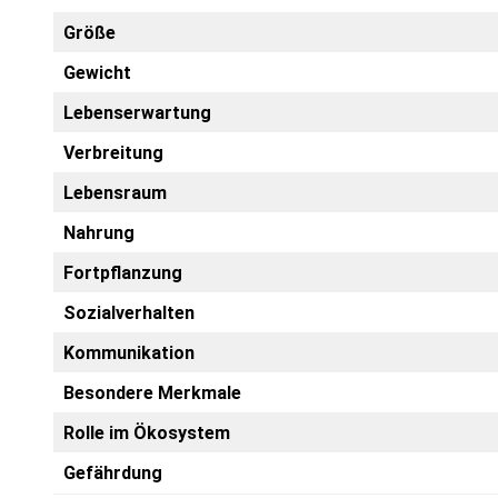
Grö­ße
Gewicht
Lebens­er­war­tung
Ver­brei­tung
Lebens­raum
Nah­rung
Fort­pflan­zung
Sozi­al­ver­hal­ten
Kom­mu­ni­ka­ti­on
Beson­de­re Merk­ma­le
Rol­le im Öko­sys­tem
Gefähr­dung