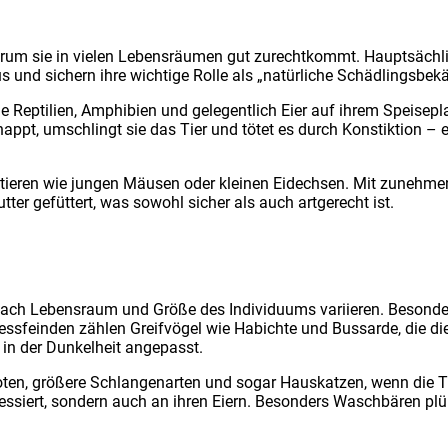
ar­um sie in vie­len Lebens­räu­men gut zurecht­kommt. Haupt­säch­lic
und sichern ihre wich­ti­ge Rol­le als „natür­li­che Schäd­lings­be­kä
Rep­ti­li­en, Amphi­bi­en und gele­gent­lich Eier auf ihrem Spei­se­p
ppt, umschlingt sie das Tier und tötet es durch Kon­stik­ti­on – ein 
­tie­ren wie jun­gen Mäu­sen oder klei­nen Eidech­sen. Mit zuneh­men­
t­ter gefüt­tert, was sowohl sicher als auch art­ge­recht ist.
e nach Lebens­raum und Grö­ße des Indi­vi­du­ums vari­ie­ren. Beson­de
Fress­fein­den zäh­len Greif­vö­gel wie Habich­te und Bus­sar­de, die 
in der Dun­kel­heit ange­passt.
­ten, grö­ße­re Schlan­gen­ar­ten und sogar Haus­kat­zen, wenn die T
­es­siert, son­dern auch an ihren Eiern. Beson­ders Wasch­bä­ren plü