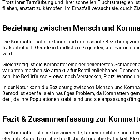
Trotz ihrer Tarn­fär­bung und ihrer schnel­len Flucht­stra­te­gien is
flie­hen, anstatt zu kämp­fen. Im Ernst­fall ver­sucht sie, durch 
Bezie­hung zwi­schen Mensch und Korn­nat
Die Korn­nat­ter hat eine lan­ge und inter­es­san­te Bezie­hung zum 
tiv kon­trol­liert. Gera­de in länd­li­chen Gegen­den, auf Far­men un
wird.
Gleich­zei­tig ist die Korn­nat­ter eine der belieb­tes­ten Schlan­gen­
va­ri­an­ten machen sie attrak­tiv für Rep­ti­li­en­lieb­ha­ber. Den­n
sen ihre Bedürf­nis­se – etwa nach Ver­ste­cken, Platz, Wär­me und
In der Natur kann die Bezie­hung zwi­schen Mensch und Korn­nat­t
ßen­tod ist eben­falls ein häu­fi­ges Pro­blem, da Korn­nat­tern ger
det“, da ihre Popu­la­tio­nen sta­bil sind und sie anpas­sungs­fä­hig
Fazit & Zusam­men­fas­sung zur Korn­nat­t
Die Korn­nat­ter ist eine fas­zi­nie­ren­de, far­ben­präch­ti­ge und 
ele­gan­te Kör­per­form, ihre fried­li­che Art und ihre Fähig­keit, Kl