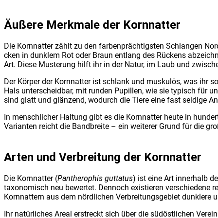
Äuße­re Merk­ma­le der Korn­nat­ter
Die Korn­nat­ter zählt zu den far­ben­präch­tigs­ten Schlan­gen Nord­
cken in dunk­lem Rot oder Braun ent­lang des Rückens abzeich­nen.
Art. Die­se Mus­te­rung hilft ihr in der Natur, im Laub und zwi­sc
Der Kör­per der Korn­nat­ter ist schlank und mus­ku­lös, was ihr
Hals unter­scheid­bar, mit run­den Pupil­len, wie sie typisch für ung
sind glatt und glän­zend, wodurch die Tie­re eine fast sei­di­ge 
In mensch­li­cher Hal­tung gibt es die Korn­nat­ter heu­te in hun­d
Vari­an­ten reicht die Band­brei­te – ein wei­te­rer Grund für die gro­
Arten und Ver­brei­tung der Korn­nat­ter
Die Korn­nat­ter (
Pan­thero­phis gut­ta­tus
) ist eine Art inner­halb d
taxo­no­misch neu bewer­tet. Den­noch exis­tie­ren ver­schie­de­ne regi
Korn­nat­tern aus dem nörd­li­chen Ver­brei­tungs­ge­biet dunk­le­re 
Ihr natür­li­ches Are­al erstreckt sich über die süd­öst­li­chen Ver­ei­