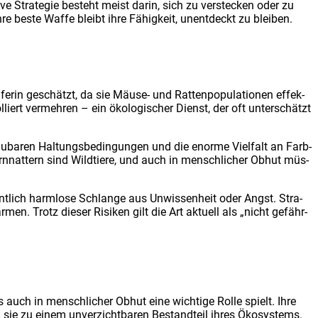
­ve Stra­te­gie besteht meist dar­in, sich zu ver­ste­cken oder zu
 bes­te Waf­fe bleibt ihre Fähig­keit, unent­deckt zu blei­ben.
e­rin geschätzt, da sie Mäu­se- und Rat­ten­po­pu­la­tio­nen effek­
­liert ver­meh­ren – ein öko­lo­gi­scher Dienst, der oft unter­schätzt
schau­ba­ren Hal­tungs­be­din­gun­gen und die enor­me Viel­falt an Farb­
 Korn­nat­tern sind Wild­tie­re, und auch in mensch­li­cher Obhut müs­
­lich harm­lo­se Schlan­ge aus Unwis­sen­heit oder Angst. Stra­
men. Trotz die­ser Risi­ken gilt die Art aktu­ell als „nicht gefähr­
ls auch in mensch­li­cher Obhut eine wich­ti­ge Rol­le spielt. Ihre
chen sie zu einem unver­zicht­ba­ren Bestand­teil ihres Öko­sys­tems.