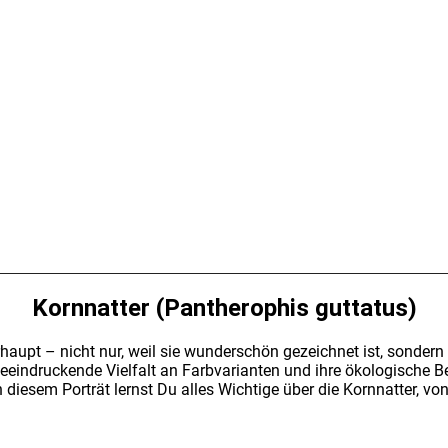
Korn­nat­ter (Pan­thero­phis gut­ta­tus)
haupt – nicht nur, weil sie wun­der­schön gezeich­net ist, son­dern au
e beein­dru­cken­de Viel­falt an Farb­va­ri­an­ten und ihre öko­lo­gi­
die­sem Por­trät lernst Du alles Wich­ti­ge über die Korn­nat­ter, 