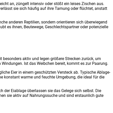
leicht an, zün­gelt inten­siv oder stößt ein lei­ses Zischen aus.
er­lässt sie sich häu­fig auf ihre Tar­nung oder flüch­tet, anstatt
he ande­ren Rep­ti­li­en, son­dern ori­en­tie­ren sich über­wie­gend
bt es ihnen, Beu­te­we­ge, Geschlechts­part­ner oder poten­zi­el­le
eit beson­ders aktiv und legen grö­ße­re Stre­cken zurück, um
en Win­dun­gen. Ist das Weib­chen bereit, kommt es zur Paa­rung.
­li­che Eier in einem geschütz­ten Ver­steck ab. Typi­sche Abla­ge­
r eine kon­stant war­me und feuch­te Umge­bung, die ide­al für die
ch der Eiab­la­ge über­las­sen sie das Gele­ge sich selbst. Die
en sie aktiv auf Nah­rungs­su­che und sind erstaun­lich gute