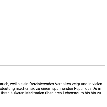
ch, weil sie ein fas­zi­nie­ren­des Ver­hal­ten zeigt und in vie­len
sche Bedeu­tung machen sie zu einem span­nen­den Rep­til, das Du in
von ihren äuße­ren Merk­ma­len über ihren Lebens­raum bis hin zu