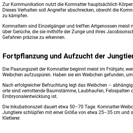
Zur Kom­mu­ni­ka­ti­on nutzt die Korn­nat­ter haupt­säch­lich Kör­pe
Die­ses Ver­hal­ten soll Angrei­fer abschre­cken, obwohl die Korn­na
zu kämp­fen.
Korn­nat­tern sind Ein­zel­gän­ger und tref­fen Art­ge­nos­sen meist n
über Gerü­che, die sie mit­hil­fe der Zun­ge und ihres Jacob­son­sc
Gefah­ren prä­zi­se zu erken­nen.
Fort­pflan­zung und Auf­zucht der Jung­tie­
Die Paa­rungs­zeit der Korn­nat­ter beginnt meist im Früh­jahr, we
Weib­chen auf­zu­spü­ren. Haben sie ein Weib­chen gefun­den, umw
Nach erfolg­rei­cher Befruch­tung legt das Weib­chen – abhän­gig v
or­te sind ver­rot­ten­de Baum­stäm­me, Laub­hau­fen, Fels­spal­ten o
Embryo­nal­ent­wick­lung ist.
Die Inku­ba­ti­ons­zeit dau­ert etwa 50–70 Tage. Korn­nat­ter-Weib­c
Jung­tie­re schlüp­fen mit einer Grö­ße von etwa 25–35 cm und s
Klet­te­rer.