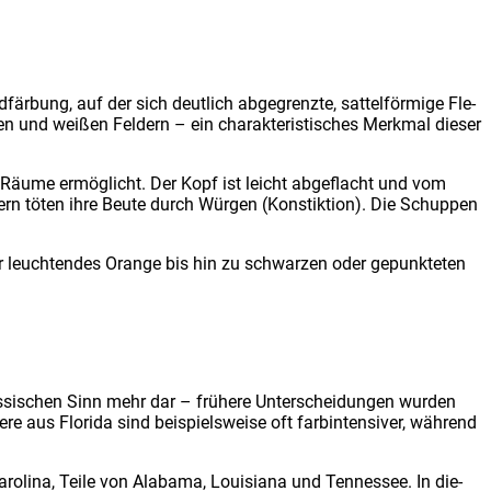
är­bung, auf der sich deut­lich abge­grenz­te, sat­tel­för­mi­ge Fle­
nd wei­ßen Fel­dern – ein cha­rak­te­ris­ti­sches Merk­mal die­ser
e Räu­me ermög­licht. Der Kopf ist leicht abge­flacht und vom
­dern töten ihre Beu­te durch Wür­gen (Kon­stik­ti­on). Die Schup­pen
er leuch­ten­des Oran­ge bis hin zu schwar­zen oder gepunk­te­ten
las­si­schen Sinn mehr dar – frü­he­re Unter­schei­dun­gen wur­den
e aus Flo­ri­da sind bei­spiels­wei­se oft farb­in­ten­si­ver, wäh­rend
Caro­li­na, Tei­le von Ala­ba­ma, Loui­sia­na und Ten­nes­see. In die­