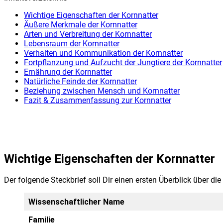
Wich­ti­ge Eigen­schaf­ten der Korn­nat­ter
Äuße­re Merk­ma­le der Korn­nat­ter
Arten und Ver­brei­tung der Korn­nat­ter
Lebens­raum der Korn­nat­ter
Ver­hal­ten und Kom­mu­ni­ka­ti­on der Korn­nat­ter
Fort­pflan­zung und Auf­zucht der Jung­tie­re der Korn­nat­ter
Ernäh­rung der Korn­nat­ter
Natür­li­che Fein­de der Korn­nat­ter
Bezie­hung zwi­schen Mensch und Korn­nat­ter
Fazit & Zusam­men­fas­sung zur Korn­nat­ter
Wich­ti­ge Eigen­schaf­ten der Korn­nat­ter
Der fol­gen­de Steck­brief soll Dir einen ers­ten Über­blick über die
Wis­sen­schaft­li­cher Name
Fami­lie