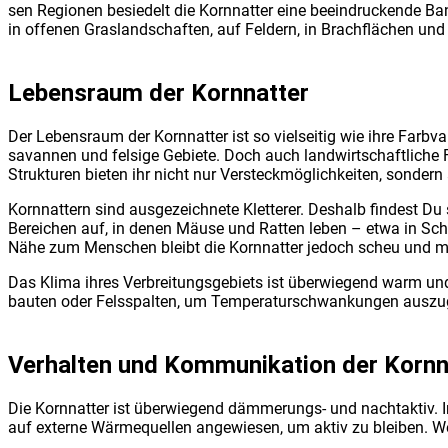
sen Regio­nen besie­delt die Korn­nat­ter eine beein­dru­cken­de Ba
in offe­nen Gras­land­schaf­ten, auf Fel­dern, in Brach­flä­chen un
Lebens­raum der Korn­nat­ter
Der Lebens­raum der Korn­nat­ter ist so viel­sei­tig wie ihre Farb­v
sa­van­nen und fel­si­ge Gebie­te. Doch auch land­wirt­schaft­li­che 
Struk­tu­ren bie­ten ihr nicht nur Ver­steck­mög­lich­kei­ten, son­der
Korn­nat­tern sind aus­ge­zeich­ne­te Klet­te­rer. Des­halb fin­des
Berei­chen auf, in denen Mäu­se und Rat­ten leben – etwa in Scheu­
Nähe zum Men­schen bleibt die Korn­nat­ter jedoch scheu und mei­
Das Kli­ma ihres Ver­brei­tungs­ge­biets ist über­wie­gend warm und 
bau­ten oder Fels­spal­ten, um Tem­pe­ra­tur­schwan­kun­gen aus­zu­g
Ver­hal­ten und Kom­mu­ni­ka­ti­on der Korn­n
Die Korn­nat­ter ist über­wie­gend däm­me­rungs- und nacht­ak­tiv. 
auf exter­ne Wär­me­quel­len ange­wie­sen, um aktiv zu blei­ben. We