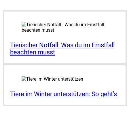
Tie­ri­scher Not­fall: Was du im Ernst­fall
beach­ten musst
Tie­re im Win­ter unter­stüt­zen: So geht’s