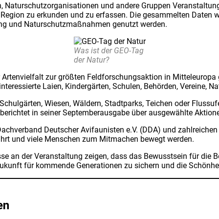
, Natur­schutz­or­ga­ni­sa­tio­nen und ande­re Grup­pen Ver­an­stal­t
rer Regi­on zu erkun­den und zu erfas­sen. Die gesam­mel­ten Daten 
hung und Natur­schutz­maß­nah­men genutzt wer­den.
Was ist der GEO-Tag
der Natur?
rten­viel­falt zur größ­ten Feld­for­schungs­ak­ti­on in Mit­tel­eu­ro
er­es­sier­te Lai­en, Kin­der­gär­ten, Schu­len, Behör­den, Ver­ei­ne, N
Schul­gär­ten, Wie­sen, Wäl­dern, Stadt­parks, Tei­chen oder Fluss­uf
rich­tet in sei­ner Sep­tem­ber­aus­ga­be über aus­ge­wähl­te Aktio­n
h­ver­band Deut­scher Avif­au­nis­ten e.V. (DDA) und zahl­rei­chen Mu
rfährt und vie­le Men­schen zum Mit­ma­chen bewegt wer­den.
se an der Ver­an­stal­tung zei­gen, dass das Bewusst­sein für die B
Zukunft für kom­men­de Gene­ra­tio­nen zu sichern und die Schön­he
en