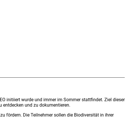
 initi­iert wur­de und immer im Som­mer statt­fin­det. Ziel die­ser
zu ent­de­cken und zu doku­men­tie­ren.
för­dern. Die Teil­neh­mer sol­len die Bio­di­ver­si­tät in ihrer