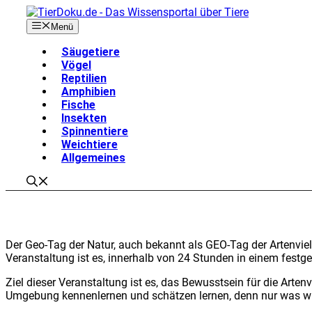
Zum
Inhalt
Menü
springen
Säu­ge­tie­re
Vögel
Rep­ti­li­en
Amphi­bi­en
Fische
Insek­ten
Spin­nen­tie­re
Weich­tie­re
All­ge­mei­nes
Der Geo-Tag der Natur, auch bekannt als GEO-Tag der Arten­viel­fal
Ver­an­stal­tung ist es, inner­halb von 24 Stun­den in einem fest­ge
Ziel die­ser Ver­an­stal­tung ist es, das Bewusst­sein für die Arten­v
Umge­bung ken­nen­ler­nen und schät­zen ler­nen, denn nur was wi