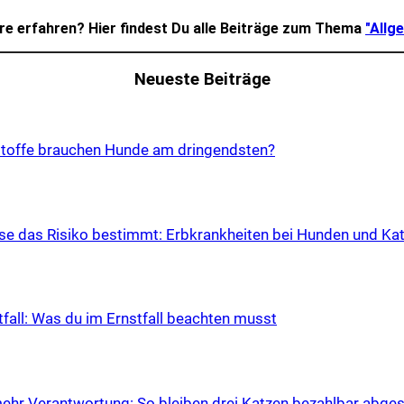
e erfahren? Hier findest Du alle Beiträge zum Thema
"Allg
Neueste Beiträge
tof­fe brau­chen Hun­de am drin­gends­ten?
e das Risi­ko bestimmt: Erb­krank­hei­ten bei Hun­den und Kat
ot­fall: Was du im Ernst­fall beach­ten musst
ehr Ver­ant­wor­tung: So blei­ben drei Kat­zen bezahl­bar abge­s