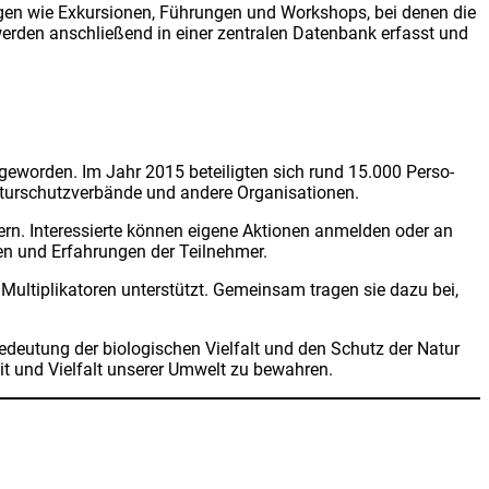
un­gen wie Exkur­sio­nen, Füh­run­gen und Work­shops, bei denen die
wer­den anschlie­ßend in einer zen­tra­len Daten­bank erfasst und
­pa gewor­den. Im Jahr 2015 betei­lig­ten sich rund 15.000 Per­so­
atur­schutz­ver­bän­de und ande­re Orga­ni­sa­tio­nen.
ern. Inter­es­sier­te kön­nen eige­ne Aktio­nen anmel­den oder an
en und Erfah­run­gen der Teil­neh­mer.
l­ti­pli­ka­to­ren unter­stützt. Gemein­sam tra­gen sie dazu bei,
edeu­tung der bio­lo­gi­schen Viel­falt und den Schutz der Natur
it und Viel­falt unse­rer Umwelt zu bewah­ren.