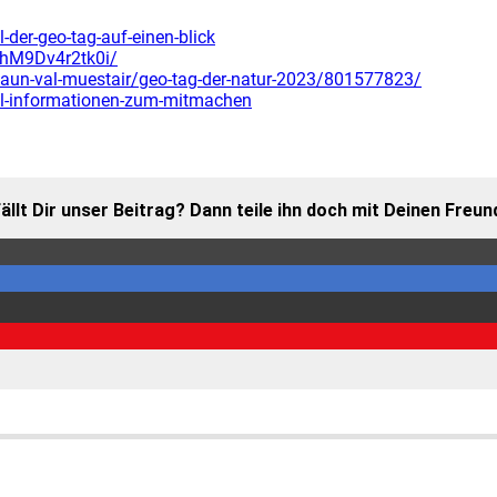
-der-geo-tag-auf-einen-blick
XhM9Dv4r2tk0i/
aun-val-muestair/geo-tag-der-natur-2023/801577823/
tkl-informationen-zum-mitmachen
ällt Dir unser Bei­trag? Dann tei­le ihn doch mit Dei­nen Freun­