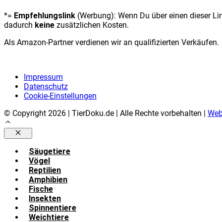
*=
Empfehlungslink
(Werbung): Wenn Du über einen dieser Link
dadurch
keine
zusätzlichen Kosten.
Als Amazon-Partner verdienen wir an qualifizierten Verkäufen.
Impres­sum
Daten­schutz
Coo­kie-Ein­stel­lun­gen
© Copyright 2026 | TierDoku.de | Alle Rechte vorbehalten |
Web
Schließen
Säu­ge­tie­re
Vögel
Rep­ti­li­en
Amphi­bi­en
Fische
Insek­ten
Spin­nen­tie­re
Weich­tie­re