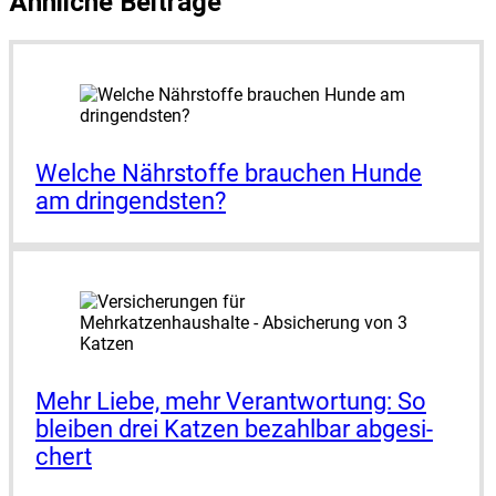
Ähnliche Beiträge
Wel­che Nähr­stof­fe brau­chen Hun­de
am drin­gends­ten?
Mehr Lie­be, mehr Ver­ant­wor­tung: So
blei­ben drei Kat­zen bezahl­bar abge­si­
chert