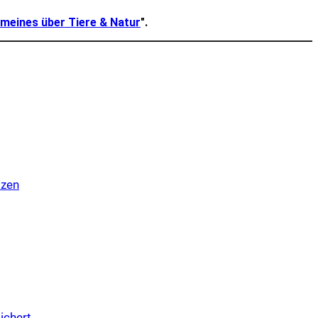
emeines über Tiere & Natur
".
­zen
i­chert