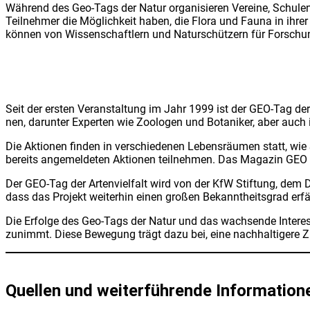
Wäh­rend des Geo-Tags der Natur orga­ni­sie­ren Ver­ei­ne, Schu­len
Teil­neh­mer die Mög­lich­keit haben, die Flo­ra und Fau­na in ih
kön­nen von Wis­sen­schaft­lern und Natur­schüt­zern für For­sc
Seit der ers­ten Ver­an­stal­tung im Jahr 1999 ist der GEO-Tag der A
nen, dar­un­ter Exper­ten wie Zoo­lo­gen und Bota­ni­ker, aber auch int
Die Aktio­nen fin­den in ver­schie­de­nen Lebens­räu­men statt, wie 
bereits ange­mel­de­ten Aktio­nen teil­neh­men. Das Maga­zin GEO be
Der GEO-Tag der Arten­viel­falt wird von der KfW Stif­tung, dem Dac
dass das Pro­jekt wei­ter­hin einen gro­ßen Bekannt­heits­grad e
Die Erfol­ge des Geo-Tags der Natur und das wach­sen­de Inter­es­
zunimmt. Die­se Bewe­gung trägt dazu bei, eine nach­hal­ti­ge­re 
Quel­len und wei­ter­füh­ren­de Infor­ma­tio­n