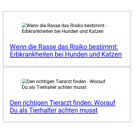
Wenn die Ras­se das Risi­ko bestimmt:
Erb­krank­hei­ten bei Hun­den und Kat­zen
Den rich­ti­gen Tier­arzt fin­den: Wor­auf
Du als Tier­hal­ter ach­ten musst