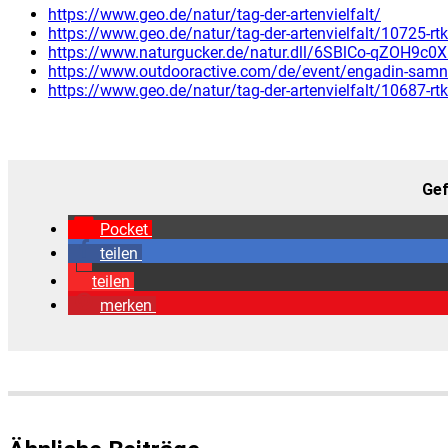
https://www.geo.de/natur/tag-der-artenvielfalt/
https://www.geo.de/natur/tag-der-artenvielfalt/10725-rtkl
https://www.naturgucker.de/natur.dll/6SBlCo-qZOH9c0
https://www.outdooractive.com/de/event/engadin-samn
https://www.geo.de/natur/tag-der-artenvielfalt/10687-r
Gef
Pocket
tei­len
tei­len
mer­ken