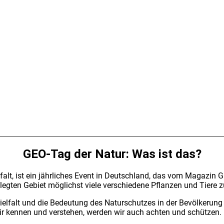
GEO-Tag der Natur: Was ist das?
t, ist ein jähr­li­ches Event in Deutsch­land, das vom Maga­zin GEO
­leg­ten Gebiet mög­lichst vie­le ver­schie­de­ne Pflan­zen und Tie­re 
iel­falt und die Bedeu­tung des Natur­schut­zes in der Bevöl­ke­rung zu 
r ken­nen und ver­ste­hen, wer­den wir auch ach­ten und schüt­zen.