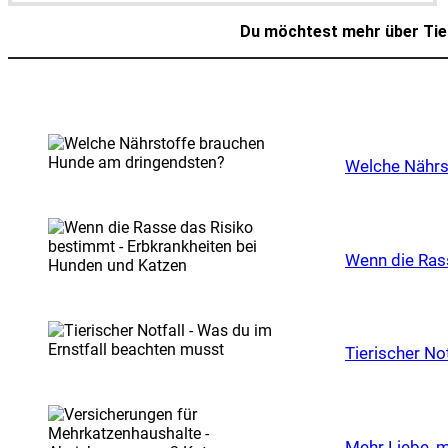
Du möchtest mehr über Tier
Wel­che Nähr­s
Wenn die Ras­s
Tie­ri­scher N
Mehr Lie­be, m