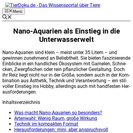
Zum
Inhalt
Menü
springen
Nano-Aqua­ri­en als Ein­stieg in die
Unter­was­ser­welt
Nano-Aqua­ri­en sind klein – meist unter 35 Litern – und
gewin­nen zuneh­mend an Beliebt­heit. Sie bie­ten fas­zi­nie­ren­de
Ein­bli­cke in ein hand­li­ches Öko­sys­tem mit Gar­ne­len, Schne­
cken, Zwerg­fi­schen oder rein pflanz­li­cher Gestal­tung. Doch
ihr Reiz liegt nicht nur in der Grö­ße, son­dern auch in der Kom­
bi­na­ti­on aus Ästhe­tik, Tech­nik und Ver­ant­wor­tung – ein stil­
vol­ler Ein­stieg ins Hob­by, aller­dings auch mit hand­fes­ten Her­
aus­for­de­run­gen.
Inhalts­ver­zeich­nis
Was macht Nano‑Aquarien so beson­ders?
Arten­wahl: Wenig Raum, gro­ße Wir­kung
Tech­nik im kom­pak­ten For­mat
Her­aus­for­de­run­gen: mini, aber anspruchs­voll