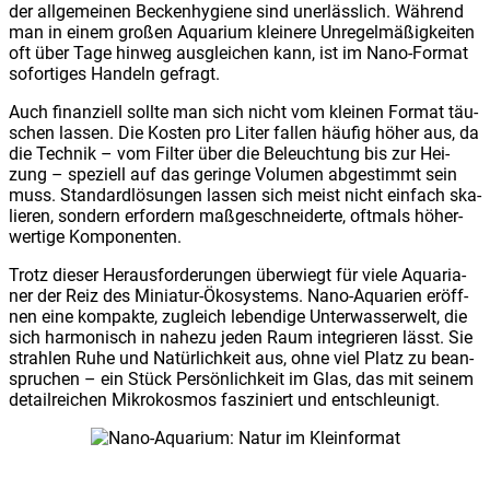
der all­ge­mei­nen Becken­hy­gie­ne sind uner­läss­lich. Wäh­rend
man in einem gro­ßen Aqua­ri­um klei­ne­re Unre­gel­mä­ßig­kei­ten
oft über Tage hin­weg aus­glei­chen kann, ist im Nano-For­mat
sofor­ti­ges Han­deln gefragt.
Auch finan­zi­ell soll­te man sich nicht vom klei­nen For­mat täu­
schen las­sen. Die Kos­ten pro Liter fal­len häu­fig höher aus, da
die Tech­nik – vom Fil­ter über die Beleuch­tung bis zur Hei­
zung – spe­zi­ell auf das gerin­ge Volu­men abge­stimmt sein
muss. Stan­dard­lö­sun­gen las­sen sich meist nicht ein­fach ska­
lie­ren, son­dern erfor­dern maß­ge­schnei­der­te, oft­mals höher­
wer­ti­ge Kom­po­nen­ten.
Trotz die­ser Her­aus­for­de­run­gen über­wiegt für vie­le Aqua­ria­
ner der Reiz des Minia­tur-Öko­sys­tems. Nano-Aqua­ri­en eröff­
nen eine kom­pak­te, zugleich leben­di­ge Unter­was­ser­welt, die
sich har­mo­nisch in nahe­zu jeden Raum inte­grie­ren lässt. Sie
strah­len Ruhe und Natür­lich­keit aus, ohne viel Platz zu bean­
spru­chen – ein Stück Per­sön­lich­keit im Glas, das mit sei­nem
detail­rei­chen Mikro­kos­mos fas­zi­niert und ent­schleu­nigt.