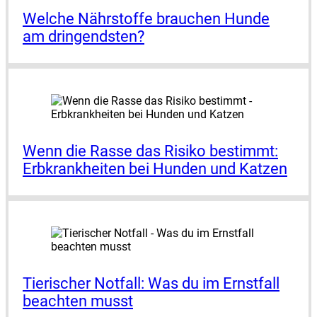
Wel­che Nähr­stof­fe brau­chen Hun­de
am drin­gends­ten?
Wenn die Ras­se das Risi­ko bestimmt:
Erb­krank­hei­ten bei Hun­den und Kat­zen
Tie­ri­scher Not­fall: Was du im Ernst­fall
beach­ten musst