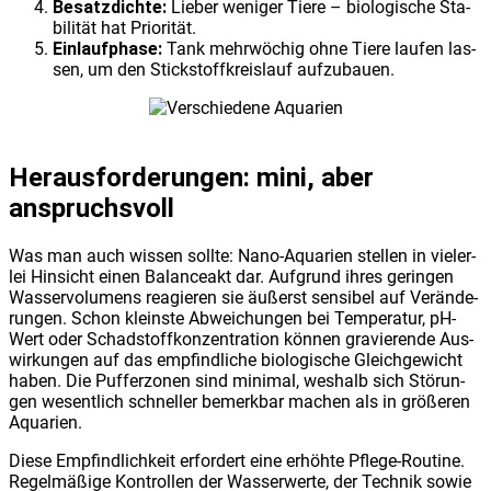
Besatz­dich­te:
Lie­ber weni­ger Tie­re – bio­lo­gi­sche Sta­
bi­li­tät hat Prio­ri­tät.
Ein­lauf­pha­se:
Tank mehr­wö­chig ohne Tie­re lau­fen las­
sen, um den Stick­stoff­kreis­lauf auf­zu­bau­en.
Her­aus­for­de­run­gen: mini, aber
anspruchs­voll
Was man auch wis­sen soll­te: Nano-Aqua­ri­en stel­len in vie­ler­
lei Hin­sicht einen Balan­ce­akt dar. Auf­grund ihres gerin­gen
Was­ser­vo­lu­mens reagie­ren sie äußerst sen­si­bel auf Ver­än­de­
run­gen. Schon kleins­te Abwei­chun­gen bei Tem­pe­ra­tur, pH-
Wert oder Schad­stoff­kon­zen­tra­ti­on kön­nen gra­vie­ren­de Aus­
wir­kun­gen auf das emp­find­li­che bio­lo­gi­sche Gleich­ge­wicht
haben. Die Puf­fer­zo­nen sind mini­mal, wes­halb sich Stö­run­
gen wesent­lich schnel­ler bemerk­bar machen als in grö­ße­ren
Aqua­ri­en.
Die­se Emp­find­lich­keit erfor­dert eine erhöh­te Pfle­ge-Rou­ti­ne.
Regel­mä­ßi­ge Kon­trol­len der Was­ser­wer­te, der Tech­nik sowie