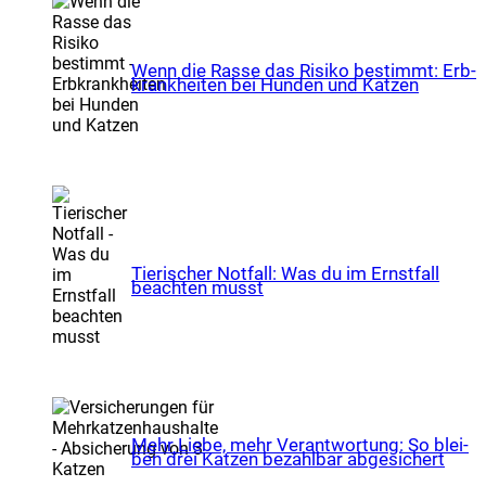
Wenn die Ras­se das Risi­ko bestimmt: Erb­
krank­hei­ten bei Hun­den und Kat­zen
Tie­ri­scher Not­fall: Was du im Ernst­fall
beach­ten musst
Mehr Lie­be, mehr Ver­ant­wor­tung: So blei­
ben drei Kat­zen bezahl­bar abge­si­chert