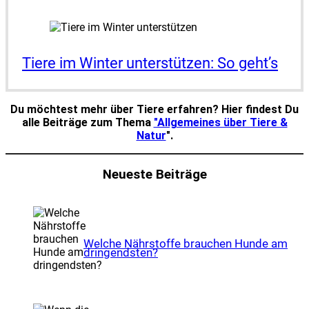
Tie­re im Win­ter unter­stüt­zen: So geht’s
Du möchtest mehr über Tiere erfahren? Hier findest Du
alle Beiträge zum Thema
"Allgemeines über Tiere &
Natur
".
Neueste Beiträge
Wel­che Nähr­stof­fe brau­chen Hun­de am
drin­gends­ten?