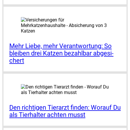
Mehr Lie­be, mehr Ver­ant­wor­tung: So
blei­ben drei Kat­zen bezahl­bar abge­si­
chert
Den rich­ti­gen Tier­arzt fin­den: Wor­auf Du
als Tier­hal­ter ach­ten musst