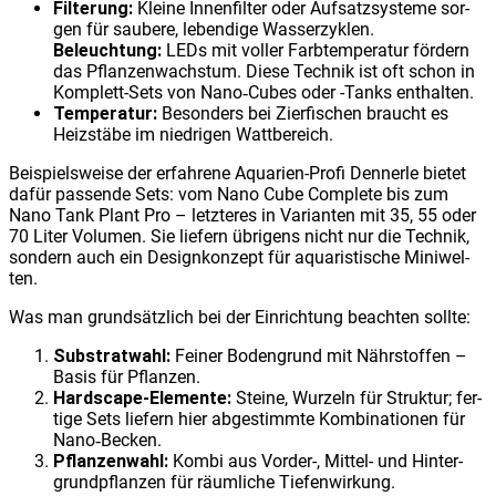
Fil­te­rung:
Klei­ne Innen­fil­ter oder Auf­satz­sys­te­me sor­
gen für sau­be­re, leben­di­ge Was­ser­zy­klen.
Beleuch­tung:
LEDs mit vol­ler Farb­tem­pe­ra­tur för­dern
das Pflan­zen­wachs­tum. Die­se Tech­nik ist oft schon in
Kom­plett-Sets von Nano‑Cubes oder -Tanks ent­hal­ten.
Tem­pe­ra­tur:
Beson­ders bei Zier­fi­schen braucht es
Heiz­stä­be im nied­ri­gen Watt­be­reich.
Bei­spiels­wei­se der erfah­re­ne Aqua­ri­en-Pro­fi Den­ner­le bie­tet
dafür pas­sen­de Sets: vom Nano Cube Com­ple­te bis zum
Nano Tank Plant Pro – letz­te­res in Vari­an­ten mit 35, 55 oder
70 Liter Volu­men. Sie lie­fern übri­gens nicht nur die Tech­nik,
son­dern auch ein Design­kon­zept für aqua­ris­ti­sche Mini­wel­
ten.
Was man grund­sätz­lich bei der Ein­rich­tung beach­ten soll­te:
Sub­strat­wahl:
Fei­ner Boden­grund mit Nähr­stof­fen –
Basis für Pflan­zen.
Hard­scape-Ele­men­te:
Stei­ne, Wur­zeln für Struk­tur; fer­
ti­ge Sets lie­fern hier abge­stimm­te Kom­bi­na­tio­nen für
Nano‑Becken.
Pflan­zen­wahl:
Kom­bi aus Vor­der-, Mit­tel- und Hin­ter­
grund­pflan­zen für räum­li­che Tie­fen­wir­kung.