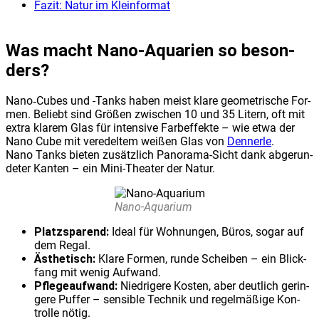
Fazit: Natur im Klein­for­mat
Was macht Nano‑Aquarien so beson­
ders?
Nano‑Cubes und -Tanks haben meist kla­re geo­me­tri­sche For­
men. Beliebt sind Grö­ßen zwi­schen 10 und 35 Litern, oft mit
extra kla­rem Glas für inten­si­ve Farb­ef­fek­te – wie etwa der
Nano Cube mit ver­edel­tem wei­ßen Glas von
Den­ner­le
.
Nano Tanks bie­ten zusätz­lich Pan­ora­ma-Sicht dank abge­run­
de­ter Kan­ten – ein Mini-Thea­ter der Natur.
Nano-Aqua­ri­um
Platz­spa­rend:
Ide­al für Woh­nun­gen, Büros, sogar auf
dem Regal.
Ästhe­tisch:
Kla­re For­men, run­de Schei­ben – ein Blick­
fang mit wenig Auf­wand.
Pfle­ge­auf­wand:
Nied­ri­ge­re Kos­ten, aber deut­lich gerin­
ge­re Puf­fer – sen­si­ble Tech­nik und regel­mä­ßi­ge Kon­
trol­le nötig.