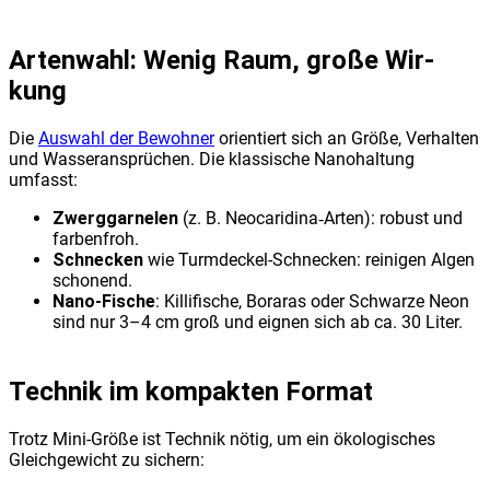
Arten­wahl: Wenig Raum, gro­ße Wir­
kung
Die
Aus­wahl der Bewoh­ner
ori­en­tiert sich an Grö­ße, Ver­hal­ten
und Was­ser­an­sprü­chen. Die klas­si­sche Nano­hal­tung
umfasst:
Zwerg­gar­ne­len
(z. B. Neocaridina‑Arten): robust und
far­ben­froh.
Schne­cken
wie Turm­de­ckel-Schne­cken: rei­ni­gen Algen
scho­nend.
Nano‑Fische
: Kil­li­fi­sche, Bora­ras oder Schwar­ze Neon
sind nur 3–4 cm groß und eig­nen sich ab ca. 30 Liter.
Tech­nik im kom­pak­ten For­mat
Trotz Mini-Grö­ße ist Tech­nik nötig, um ein öko­lo­gi­sches
Gleich­ge­wicht zu sichern: