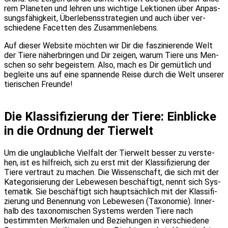
rem Pla­ne­ten und leh­ren uns wich­ti­ge Lek­tio­nen über Anpas­
sungs­fä­hig­keit, Über­le­bens­stra­te­gien und auch über ver­
schie­de­ne Facet­ten des Zusam­men­le­bens.
Auf die­ser Web­site möch­ten wir Dir die fas­zi­nie­ren­de Welt
der Tie­re näher­brin­gen und Dir zei­gen, war­um Tie­re uns Men­
schen so sehr begeis­tern. Also, mach es Dir gemüt­lich und
beglei­te uns auf eine span­nen­de Rei­se durch die Welt unse­rer
tie­ri­schen Freun­de!
Die Klas­si­fi­zie­rung der Tie­re: Ein­bli­cke
in die Ord­nung der Tier­welt
Um die unglaub­li­che Viel­falt der Tier­welt bes­ser zu ver­ste­
hen, ist es hilf­reich, sich zu erst mit der Klas­si­fi­zie­rung der
Tie­re ver­traut zu machen. Die Wis­sen­schaft, die sich mit der
Kate­go­ri­sie­rung der Lebe­we­sen beschäf­tigt, nennt sich Sys­
te­ma­tik. Sie beschäf­tigt sich haupt­säch­lich mit der Klas­si­fi­
zie­rung und Benen­nung von Lebe­we­sen (Taxo­no­mie). Inner­
halb des taxo­no­mi­schen Sys­tems wer­den Tie­re nach
bestimm­ten Merk­ma­len und Bezie­hun­gen in ver­schie­de­ne