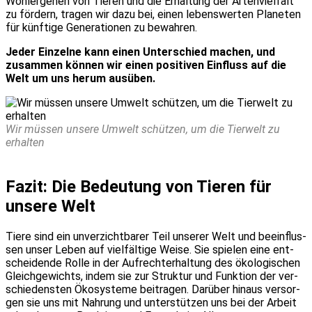
Wohl­erge­hen von Tie­ren und die Erhal­tung der Arten­viel­falt
zu för­dern, tra­gen wir dazu bei, einen lebens­wer­ten Pla­ne­ten
für künf­ti­ge Gene­ra­tio­nen zu bewah­ren.
Jeder Ein­zel­ne kann einen Unter­schied machen, und
zusam­men kön­nen wir einen posi­ti­ven Ein­fluss auf die
Welt um uns her­um aus­üben.
Wir müs­sen unse­re Umwelt schüt­zen, um die Tier­welt zu
erhal­ten
Fazit: Die Bedeu­tung von Tie­ren für
unse­re Welt
Tie­re sind ein unver­zicht­ba­rer Teil unse­rer Welt und beein­flus­
sen unser Leben auf viel­fäl­ti­ge Wei­se. Sie spie­len eine ent­
schei­den­de Rol­le in der Auf­recht­erhal­tung des öko­lo­gi­schen
Gleich­ge­wichts, indem sie zur Struk­tur und Funk­ti­on der ver­
schie­dens­ten Öko­sys­te­me bei­tra­gen. Dar­über hin­aus ver­sor­
gen sie uns mit Nah­rung und unter­stüt­zen uns bei der Arbeit