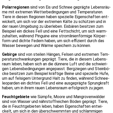
Polar­re­gio­nen
sind von Eis und Schnee gepräg­te Lebens­räu­
me mit extre­men Wet­ter­be­din­gun­gen und Tem­pe­ra­tu­ren.
Tie­re in die­sen Regio­nen haben spe­zi­el­le Eigen­schaf­ten ent­
wi­ckelt, um sich vor der extre­men Käl­te zu schüt­zen und in
der rau­en Umge­bung zu über­le­ben. Eis­bä­ren besit­zen zum
Bei­spiel ein dickes Fell und eine Fett­schicht, um sich warm­
zu­hal­ten, wäh­rend Pin­gui­ne eine strom­li­ni­en­för­mi­ge Kör­per­
form und dich­te Federn haben, um sich effi­zi­ent durch das
Was­ser bewe­gen und Wär­me spei­chern zu kön­nen.
Gebir­ge
sind von stei­len Hän­gen, Fel­sen und extre­men Tem­
pe­ra­tur­schwan­kun­gen geprägt. Tie­re, die in die­sem Lebens­
raum leben, haben sich an die dün­ne­re Luft und die schwie­ri­
gen Lebens­be­din­gun­gen ange­passt. Berg­zie­gen und Stein­bö­
cke besit­zen zum Bei­spiel kräf­ti­ge Bei­ne und spe­zi­el­le Hufe,
um auf fel­si­gem Unter­grund Halt zu fin­den, wäh­rend Schnee­
leo­par­den ein dich­tes Fell und eine aus­ge­präg­te Sprung­kraft
haben, um in ihrem rau­en Lebens­raum erfolg­reich zu jagen.
Feucht­ge­bie­te
wie Sümp­fe, Moo­re und Man­gro­ven­wäl­der
sind von Was­ser und nähr­stoff­rei­chen Böden geprägt. Tie­re,
die in Feucht­ge­bie­ten leben, haben Eigen­schaf­ten ent­wi­
ckelt, um sich in den über­schwemm­ten und schlam­mi­gen