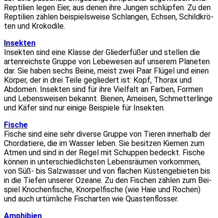
Rep­ti­li­en legen Eier, aus denen ihre Jun­gen schlüp­fen. Zu den
Rep­ti­li­en zäh­len bei­spiels­wei­se Schlan­gen, Ech­sen, Schild­krö­
ten und Kro­ko­di­le.
Insek­ten
Insek­ten sind eine Klas­se der Glie­der­fü­ßer und stel­len die
arten­reichs­te Grup­pe von Lebe­we­sen auf unse­rem Pla­ne­ten
dar. Sie haben sechs Bei­ne, meist zwei Paar Flü­gel und einen
Kör­per, der in drei Tei­le geglie­dert ist: Kopf, Tho­rax und
Abdo­men. Insek­ten sind für ihre Viel­falt an Far­ben, For­men
und Lebens­wei­sen bekannt. Bie­nen, Amei­sen, Schmet­ter­lin­ge
und Käfer sind nur eini­ge Bei­spie­le für Insek­ten.
Fische
Fische sind eine sehr diver­se Grup­pe von Tie­ren inner­halb der
Chor­da­tie­re, die im Was­ser leben. Sie besit­zen Kie­men zum
Atmen und sind in der Regel mit Schup­pen bedeckt. Fische
kön­nen in unter­schied­lichs­ten Lebens­räu­men vor­kom­men,
von Süß- bis Salz­was­ser und von fla­chen Küs­ten­ge­bie­ten bis
in die Tie­fen unse­rer Ozea­ne. Zu den Fischen zäh­len zum Bei­
spiel Kno­chen­fi­sche, Knor­pel­fi­sche (wie Haie und Rochen)
und auch urtüm­li­che Fisch­ar­ten wie Quas­ten­flos­ser.
Amphi­bi­en