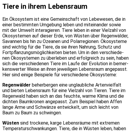
Tie­re in ihrem Lebens­raum
Ein Öko­sys­tem ist eine Gemein­schaft von Lebe­we­sen, die in
einer bestimm­ten Umge­bung leben und mit­ein­an­der sowie
mit der Umwelt inter­agie­ren. Tie­re leben in einer Viel­zahl von
Öko­sys­te­men auf die­ser Erde, von Wüs­ten über Regen­wäl­der,
Savan­nen bis hin zu Ozea­nen und Polar­re­gio­nen. Öko­sys­te­me
sind wich­tig für die Tie­re, da sie ihren Nah­rung, Schutz und
Fort­pflan­zungs­mög­lich­kei­ten bie­ten. Um in den ver­schie­de­
nen Öko­sys­te­men zu über­le­ben und erfolg­reich zu sein, haben
sich die ver­schie­de­nen Tie­re im Lau­fe der Evo­lu­ti­on in bemer­
kens­wer­ter Wei­se an ihren jewei­li­gen Lebens­raum ange­passt.
Hier sind eini­ge Bei­spie­le für ver­schie­de­ne Öko­sys­te­me:
Regen­wäl­der
beher­ber­gen eine unglaub­li­che Arten­viel­falt
und bie­ten Lebens­raum für eine Viel­zahl von Tie­ren. Tie­re im
Regen­wald haben sich an das feuch­te, war­me Kli­ma und die
dich­ten Baum­kro­nen ange­passt. Zum Bei­spiel haben Affen
lan­ge Arme und Schwän­ze ent­wi­ckelt, um sich leicht von
Baum zu Baum zu schwin­gen.
Wüs­ten
sind tro­cke­ne, kar­ge Lebens­räu­me mit extre­men
Tem­pe­ra­tur­schwan­kun­gen. Tie­re, die in Wüs­ten leben, haben