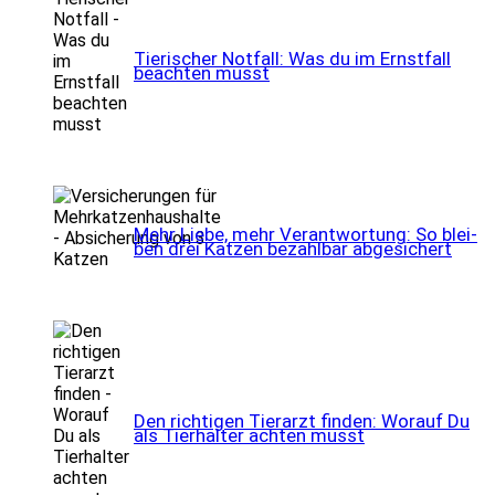
Tie­ri­scher Not­fall: Was du im Ernst­fall
beach­ten musst
Mehr Lie­be, mehr Ver­ant­wor­tung: So blei­
ben drei Kat­zen bezahl­bar abge­si­chert
Den rich­ti­gen Tier­arzt fin­den: Wor­auf Du
als Tier­hal­ter ach­ten musst