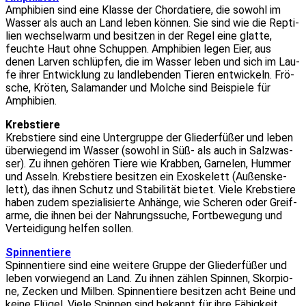
Amphi­bi­en sind eine Klas­se der Chor­da­tie­re, die sowohl im
Was­ser als auch an Land leben kön­nen. Sie sind wie die Rep­ti­
li­en wech­sel­warm und besit­zen in der Regel eine glat­te,
feuch­te Haut ohne Schup­pen. Amphi­bi­en legen Eier, aus
denen Lar­ven schlüp­fen, die im Was­ser leben und sich im Lau­
fe ihrer Ent­wick­lung zu land­le­ben­den Tie­ren ent­wi­ckeln. Frö­
sche, Krö­ten, Sala­man­der und Mol­che sind Bei­spie­le für
Amphi­bi­en.
Krebs­tie­re
Krebs­tie­re sind eine Unter­grup­pe der Glie­der­fü­ßer und leben
über­wie­gend im Was­ser (sowohl in Süß- als auch in Salz­was­
ser). Zu ihnen gehö­ren Tie­re wie Krab­ben, Gar­ne­len, Hum­mer
und Asseln. Krebs­tie­re besit­zen ein Exo­ske­lett (Außen­ske­
lett), das ihnen Schutz und Sta­bi­li­tät bie­tet. Vie­le Krebs­tie­re
haben zudem spe­zia­li­sier­te Anhän­ge, wie Sche­ren oder Greif­
ar­me, die ihnen bei der Nah­rungs­su­che, Fort­be­we­gung und
Ver­tei­di­gung hel­fen sol­len.
Spin­nen­tie­re
Spin­nen­tie­re sind eine wei­te­re Grup­pe der Glie­der­fü­ßer und
leben vor­wie­gend an Land. Zu ihnen zäh­len Spin­nen, Skor­pio­
ne, Zecken und Mil­ben. Spin­nen­tie­re besit­zen acht Bei­ne und
kei­ne Flü­gel. Vie­le Spin­nen sind bekannt für ihre Fähig­keit,