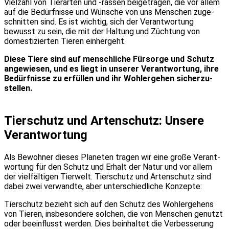
Viel­zahl von Tier­ar­ten und -ras­sen bei­getra­gen, die vor allem
auf die Bedürf­nis­se und Wün­sche von uns Men­schen zuge­
schnit­ten sind. Es ist wich­tig, sich der Ver­ant­wor­tung
bewusst zu sein, die mit der Hal­tung und Züch­tung von
domes­ti­zier­ten Tie­ren ein­her­geht.
Die­se Tie­re sind auf mensch­li­che Für­sor­ge und Schutz
ange­wie­sen, und es liegt in unse­rer Ver­ant­wor­tung, ihre
Bedürf­nis­se zu erfül­len und ihr Wohl­erge­hen sicher­zu­
stel­len.
Tier­schutz und Arten­schutz: Unse­re
Ver­ant­wor­tung
Als Bewoh­ner die­ses Pla­ne­ten tra­gen wir eine gro­ße Ver­ant­
wor­tung für den Schutz und Erhalt der Natur und vor allem
der viel­fäl­ti­gen Tier­welt. Tier­schutz und Arten­schutz sind
dabei zwei ver­wand­te, aber unter­schied­li­che Kon­zep­te:
Tier­schutz bezieht sich auf den Schutz des Wohl­erge­hens
von Tie­ren, ins­be­son­de­re sol­chen, die von Men­schen genutzt
oder beein­flusst wer­den. Dies beinhal­tet die Ver­bes­se­rung