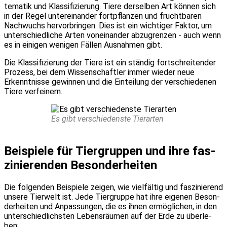
te­ma­tik und Klas­si­fi­zie­rung. Tie­re der­sel­ben Art kön­nen sich
in der Regel unter­ein­an­der fort­pflan­zen und frucht­ba­ren
Nach­wuchs her­vor­brin­gen. Dies ist ein wich­ti­ger Fak­tor, um
unter­schied­li­che Arten von­ein­an­der abzu­gren­zen - auch wenn
es in eini­gen weni­gen Fäl­len Aus­nah­men gibt.
Die Klas­si­fi­zie­rung der Tie­re ist ein stän­dig fort­schrei­ten­der
Pro­zess, bei dem Wis­sen­schaft­ler immer wie­der neue
Erkennt­nis­se gewin­nen und die Ein­tei­lung der ver­schie­de­nen
Tie­re ver­fei­nern.
Es gibt ver­schie­dens­te Tier­ar­ten
Bei­spie­le für Tier­grup­pen und ihre fas­
zi­nie­ren­den Beson­der­hei­ten
Die fol­gen­den Bei­spie­le zei­gen, wie viel­fäl­tig und fas­zi­nie­rend
unse­re Tier­welt ist. Jede Tier­grup­pe hat ihre eige­nen Beson­
der­hei­ten und Anpas­sun­gen, die es ihnen ermög­li­chen, in den
unter­schied­lichs­ten Lebens­räu­men auf der Erde zu über­le­
ben: