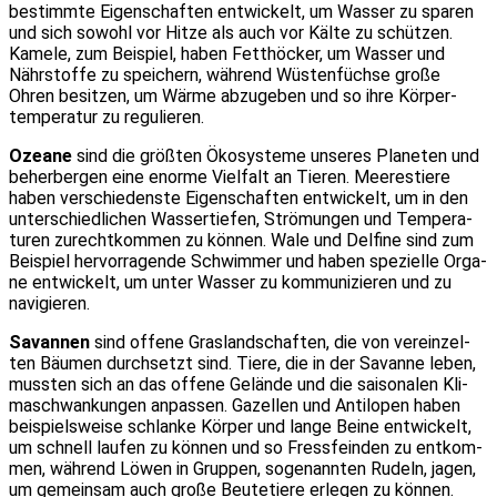
bestimm­te Eigen­schaf­ten ent­wi­ckelt, um Was­ser zu spa­ren
und sich sowohl vor Hit­ze als auch vor Käl­te zu schüt­zen.
Kame­le, zum Bei­spiel, haben Fett­hö­cker, um Was­ser und
Nähr­stof­fe zu spei­chern, wäh­rend Wüs­ten­füch­se gro­ße
Ohren besit­zen, um Wär­me abzu­ge­ben und so ihre Kör­per­
tem­pe­ra­tur zu regu­lie­ren.
Ozea­ne
sind die größ­ten Öko­sys­te­me unse­res Pla­ne­ten und
beher­ber­gen eine enor­me Viel­falt an Tie­ren. Mee­res­tie­re
haben ver­schie­dens­te Eigen­schaf­ten ent­wi­ckelt, um in den
unter­schied­li­chen Was­ser­tie­fen, Strö­mun­gen und Tem­pe­ra­
tu­ren zurecht­kom­men zu kön­nen. Wale und Del­fi­ne sind zum
Bei­spiel her­vor­ra­gen­de Schwim­mer und haben spe­zi­el­le Orga­
ne ent­wi­ckelt, um unter Was­ser zu kom­mu­ni­zie­ren und zu
navi­gie­ren.
Savan­nen
sind offe­ne Gras­land­schaf­ten, die von ver­ein­zel­
ten Bäu­men durch­setzt sind. Tie­re, die in der Savan­ne leben,
muss­ten sich an das offe­ne Gelän­de und die sai­so­na­len Kli­
ma­schwan­kun­gen anpas­sen. Gazel­len und Anti­lo­pen haben
bei­spiels­wei­se schlan­ke Kör­per und lan­ge Bei­ne ent­wi­ckelt,
um schnell lau­fen zu kön­nen und so Fress­fein­den zu ent­kom­
men, wäh­rend Löwen in Grup­pen, soge­nann­ten Rudeln, jagen,
um gemein­sam auch gro­ße Beu­te­tie­re erle­gen zu kön­nen.