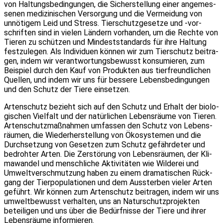
von Hal­tungs­be­din­gun­gen, die Sicher­stel­lung einer ange­mes­
se­nen medi­zi­ni­schen Ver­sor­gung und die Ver­mei­dung von
unnö­ti­gem Leid und Stress. Tier­schutz­ge­set­ze und -vor­
schrif­ten sind in vie­len Län­dern vor­han­den, um die Rech­te von
Tie­ren zu schüt­zen und Min­dest­stan­dards für ihre Hal­tung
fest­zu­le­gen. Als Indi­vi­du­en kön­nen wir zum Tier­schutz bei­tra­
gen, indem wir ver­ant­wor­tungs­be­wusst kon­su­mie­ren, zum
Bei­spiel durch den Kauf von Pro­duk­ten aus tier­freund­li­chen
Quel­len, und indem wir uns für bes­se­re Lebens­be­din­gun­gen
und den Schutz der Tie­re ein­set­zen.
Arten­schutz bezieht sich auf den Schutz und Erhalt der bio­lo­
gi­schen Viel­falt und der natür­li­chen Lebens­räu­me von Tie­ren.
Arten­schutz­maß­nah­men umfas­sen den Schutz von Lebens­
räu­men, die Wie­der­her­stel­lung von Öko­sys­te­men und die
Durch­set­zung von Geset­zen zum Schutz gefähr­de­ter und
bedroh­ter Arten. Die Zer­stö­rung von Lebens­räu­men, der Kli­
ma­wan­del und mensch­li­che Akti­vi­tä­ten wie Wil­de­rei und
Umwelt­ver­schmut­zung haben zu einem dra­ma­ti­schen Rück­
gang der Tier­po­pu­la­tio­nen und dem Aus­ster­ben vie­ler Arten
geführt. Wir kön­nen zum Arten­schutz bei­tra­gen, indem wir uns
umwelt­be­wusst ver­hal­ten, uns an Natur­schutz­pro­jek­ten
betei­li­gen und uns über die Bedürf­nis­se der Tie­re und ihrer
Lebens­räu­me infor­mie­ren.