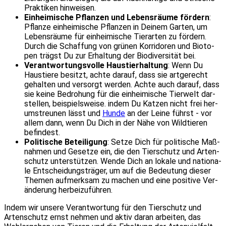
Prak­ti­ken hin­wei­sen.
Ein­hei­mi­sche Pflan­zen und Lebens­räu­me för­dern
:
Pflan­ze ein­hei­mi­sche Pflan­zen in Dei­nem Gar­ten, um
Lebens­räu­me für ein­hei­mi­sche Tier­ar­ten zu för­dern.
Durch die Schaf­fung von grü­nen Kor­ri­do­ren und Bio­to­
pen trägst Du zur Erhal­tung der Bio­di­ver­si­tät bei.
Ver­ant­wor­tungs­vol­le Haus­tier­hal­tung
: Wenn Du
Haus­tie­re besitzt, ach­te dar­auf, dass sie art­ge­recht
gehal­ten und ver­sorgt wer­den. Ach­te auch dar­auf, dass
sie kei­ne Bedro­hung für die ein­hei­mi­sche Tier­welt dar­
stel­len, bei­spiels­wei­se. indem Du Kat­zen nicht frei her­
um­streu­nen lässt und
Hun­de
an der Lei­ne führst - vor
allem dann, wenn Du Dich in der Nähe von Wild­tie­ren
befin­dest.
Poli­ti­sche Betei­li­gung
: Set­ze Dich für poli­ti­sche Maß­
nah­men und Geset­ze ein, die den Tier­schutz und Arten­
schutz unter­stüt­zen. Wen­de Dich an loka­le und natio­na­
le Ent­schei­dungs­trä­ger, um auf die Bedeu­tung die­ser
The­men auf­merk­sam zu machen und eine posi­ti­ve Ver­
än­de­rung her­bei­zu­füh­ren.
Indem wir unse­re Ver­ant­wor­tung für den Tier­schutz und
Arten­schutz ernst neh­men und aktiv dar­an arbei­ten, das