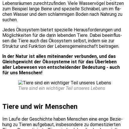
Lebens­räu­men zurecht­zu­fin­den. Vie­le Was­ser­vö­gel besit­zen
zum Bei­spiel lan­ge Bei­ne und spe­zi­el­le Schnä­bel, um im fla­
chen Was­ser und dem schlam­mi­gen Boden nach Nah­rung zu
suchen.
Jedes Öko­sys­tem bie­tet spe­zi­el­le Her­aus­for­de­run­gen und
Mög­lich­kei­ten für die dar­in leben­den Tie­re. Dabei beein­flus­
sen die Tie­re auch das Öko­sys­tem selbst, indem sie zur
Struk­tur und Funk­ti­on der Lebens­ge­mein­schaft bei­tra­gen.
In der Natur ist alles mit­ein­an­der ver­bun­den, und das
Gleich­ge­wicht der Öko­sys­te­me ist für das Über­le­ben
aller Lebe­we­sen von ent­schei­den­der Bedeu­tung - auch
für uns Men­schen!
Tie­re sind ein wich­ti­ger Teil unse­res Lebens
Tie­re und wir Men­schen
Im Lau­fe der Geschich­te haben Men­schen eine enge Bezie­
hung zu Tie­ren auf­ge­baut, ins­be­son­de­re zu domes­ti­zier­ten