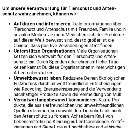
Um unse­re Ver­ant­wor­tung für Tier­schutz und Arten­
schutz wahr­zu­neh­men, kön­nen wir:
Auf­klä­ren und infor­mie­ren
: Tei­le Infor­ma­tio­nen über
Tier­schutz und Arten­schutz mit Freun­den, Fami­lie und in
sozia­len Medi­en. Je mehr Men­schen sich der Pro­ble­me
auf die­ser Welt bewusst sind, des­to grö­ßer ist die
Chan­ce, dass posi­ti­ve Ver­än­de­run­gen statt­fin­den.
Unter­stüt­ze Orga­ni­sa­tio­nen
: Vie­le Orga­ni­sa­tio­nen
set­zen sich welt­weit für den Tier­schutz und Arten­
schutz ein. Durch Spen­den oder ehren­amt­li­che Tätig­
kei­ten kannst Du die­se Orga­ni­sa­tio­nen in ihrer wich­ti­gen
Arbeit unter­stüt­zen.
Umwelt­be­wusst leben
: Redu­zie­re Dei­nen öko­lo­gi­schen
Fuß­ab­druck durch umwelt­freund­li­che Ent­schei­dun­gen
wie Recy­cling, Ener­gie­ein­spa­rung und die Ver­wen­dung
nach­hal­ti­ger Pro­duk­te sowie die Ver­mei­dung von Müll.
Ver­ant­wor­tungs­be­wusst kon­su­mie­ren
: Kau­fe Pro­
duk­te, die aus tier­freund­li­chen und umwelt­freund­li­chen
Quel­len stam­men, um sowohl den Tier­schutz als auch
den Arten­schutz zu för­dern. Ach­te beim Kauf von
Lebens­mit­teln und Klei­dung auf ent­spre­chen­de Zer­ti­fi­
zie­run­gen und Sie­gel, die auf nach­hal­ti­ge und ethi­sche