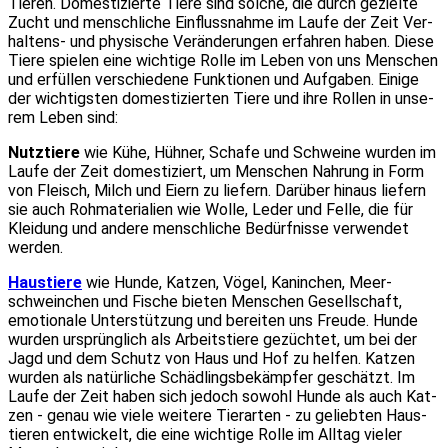
Tie­ren. Domes­ti­zier­te Tie­re sind sol­che, die durch geziel­te
Zucht und mensch­li­che Ein­fluss­nah­me im Lau­fe der Zeit Ver­
hal­tens- und phy­si­sche Ver­än­de­run­gen erfah­ren haben. Die­se
Tie­re spie­len eine wich­ti­ge Rol­le im Leben von uns Men­schen
und erfül­len ver­schie­de­ne Funk­tio­nen und Auf­ga­ben. Eini­ge
der wich­tigs­ten domes­ti­zier­ten Tie­re und ihre Rol­len in unse­
rem Leben sind:
Nutz­tie­re
wie Kühe, Hüh­ner, Scha­fe und Schwei­ne wur­den im
Lau­fe der Zeit domes­ti­ziert, um Men­schen Nah­rung in Form
von Fleisch, Milch und Eiern zu lie­fern. Dar­über hin­aus lie­fern
sie auch Roh­ma­te­ria­li­en wie Wol­le, Leder und Fel­le, die für
Klei­dung und ande­re mensch­li­che Bedürf­nis­se ver­wen­det
wer­den.
Haus­tie­re
wie Hun­de, Kat­zen, Vögel, Kanin­chen, Meer­
schwein­chen und Fische bie­ten Men­schen Gesell­schaft,
emo­tio­na­le Unter­stüt­zung und berei­ten uns Freu­de. Hun­de
wur­den ursprüng­lich als Arbeits­tie­re gezüch­tet, um bei der
Jagd und dem Schutz von Haus und Hof zu hel­fen. Kat­zen
wur­den als natür­li­che Schäd­lings­be­kämp­fer geschätzt. Im
Lau­fe der Zeit haben sich jedoch sowohl Hun­de als auch Kat­
zen - genau wie vie­le wei­te­re Tier­ar­ten - zu gelieb­ten Haus­
tie­ren ent­wi­ckelt, die eine wich­ti­ge Rol­le im All­tag vie­ler