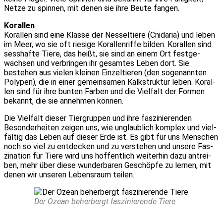
Net­ze zu spin­nen, mit denen sie ihre Beu­te fan­gen.
Koral­len
Koral­len sind eine Klas­se der Nes­sel­tie­re (Cni­da­ria) und leben
im Meer, wo sie oft rie­si­ge Koral­len­rif­fe bil­den. Koral­len sind
sess­haf­te Tie­re, das heißt, sie sind an einem Ort fest­ge­
wach­sen und ver­brin­gen ihr gesam­tes Leben dort. Sie
bestehen aus vie­len klei­nen Ein­zel­tie­ren (den soge­nann­ten
Poly­pen), die in einer gemein­sa­men Kalk­struk­tur leben. Koral­
len sind für ihre bun­ten Far­ben und die Viel­falt der For­men
bekannt, die sie anneh­men kön­nen.
Die Viel­falt die­ser Tier­grup­pen und ihre fas­zi­nie­ren­den
Beson­der­hei­ten zei­gen uns, wie unglaub­lich kom­plex und viel­
fäl­tig das Leben auf die­ser Erde ist. Es gibt für uns Men­schen
noch so viel zu ent­de­cken und zu ver­ste­hen und unse­re Fas­
zi­na­ti­on für Tie­re wird uns hof­fent­lich wei­ter­hin dazu antrei­
ben, mehr über die­se wun­der­ba­ren Geschöp­fe zu ler­nen, mit
denen wir unse­ren Lebens­raum tei­len.
Der Oze­an beher­bergt fas­zi­nie­ren­de Tie­re