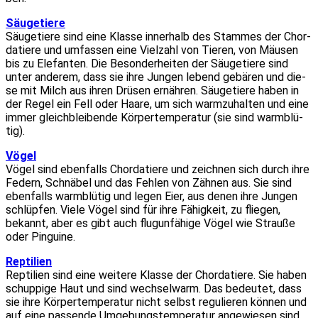
Säu­ge­tie­re
Säu­ge­tie­re sind eine Klas­se inner­halb des Stam­mes der Chor­
da­tie­re und umfas­sen eine Viel­zahl von Tie­ren, von Mäu­sen
bis zu Ele­fan­ten. Die Beson­der­hei­ten der Säu­ge­tie­re sind
unter ande­rem, dass sie ihre Jun­gen lebend gebä­ren und die­
se mit Milch aus ihren Drü­sen ernäh­ren. Säu­ge­tie­re haben in
der Regel ein Fell oder Haa­re, um sich warm­zu­hal­ten und eine
immer gleich­blei­ben­de Kör­per­tem­pe­ra­tur (sie sind warm­blü­
tig).
Vögel
Vögel sind eben­falls Chor­da­tie­re und zeich­nen sich durch ihre
Federn, Schnä­bel und das Feh­len von Zäh­nen aus. Sie sind
eben­falls warm­blü­tig und legen Eier, aus denen ihre Jun­gen
schlüp­fen. Vie­le Vögel sind für ihre Fähig­keit, zu flie­gen,
bekannt, aber es gibt auch flug­un­fä­hi­ge Vögel wie Strau­ße
oder Pin­gui­ne.
Rep­ti­li­en
Rep­ti­li­en sind eine wei­te­re Klas­se der Chor­da­tie­re. Sie haben
schup­pi­ge Haut und sind wech­sel­warm. Das bedeu­tet, dass
sie ihre Kör­per­tem­pe­ra­tur nicht selbst regu­lie­ren kön­nen und
auf eine pas­sen­de Umge­bungs­tem­pe­ra­tur ange­wie­sen sind.