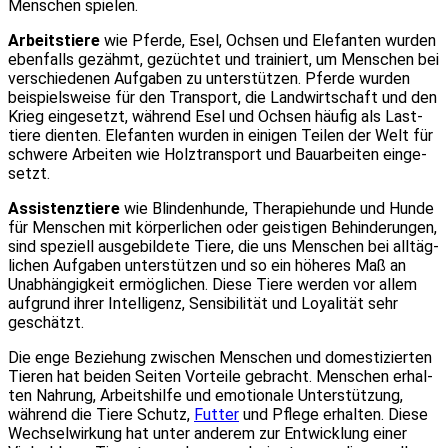
Men­schen spie­len.
Arbeits­tie­re
wie Pfer­de, Esel, Och­sen und Ele­fan­ten wur­den
eben­falls gezähmt, gezüch­tet und trai­niert, um Men­schen bei
ver­schie­de­nen Auf­ga­ben zu unter­stüt­zen. Pfer­de wur­den
bei­spiels­wei­se für den Trans­port, die Land­wirt­schaft und den
Krieg ein­ge­setzt, wäh­rend Esel und Och­sen häu­fig als Last­
tie­re dien­ten. Ele­fan­ten wur­den in eini­gen Tei­len der Welt für
schwe­re Arbei­ten wie Holz­trans­port und Bau­ar­bei­ten ein­ge­
setzt.
Assis­tenz­tie­re
wie Blin­den­hun­de, The­ra­pie­hun­de und Hun­de
für Men­schen mit kör­per­li­chen oder geis­ti­gen Behin­de­run­gen,
sind spe­zi­ell aus­ge­bil­de­te Tie­re, die uns Men­schen bei all­täg­
li­chen Auf­ga­ben unter­stüt­zen und so ein höhe­res Maß an
Unab­hän­gig­keit ermög­li­chen. Die­se Tie­re wer­den vor allem
auf­grund ihrer Intel­li­genz, Sen­si­bi­li­tät und Loya­li­tät sehr
geschätzt.
Die enge Bezie­hung zwi­schen Men­schen und domes­ti­zier­ten
Tie­ren hat bei­den Sei­ten Vor­tei­le gebracht. Men­schen erhal­
ten Nah­rung, Arbeits­hil­fe und emo­tio­na­le Unter­stüt­zung,
wäh­rend die Tie­re Schutz,
Fut­ter
und Pfle­ge erhal­ten. Die­se
Wech­sel­wir­kung hat unter ande­rem zur Ent­wick­lung einer