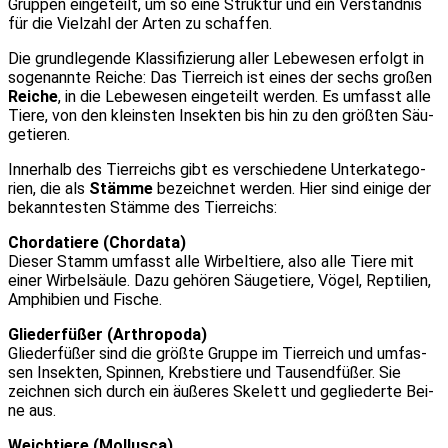
Grup­pen ein­ge­teilt, um so eine Struk­tur und ein Ver­ständ­nis
für die Viel­zahl der Arten zu schaf­fen.
Die grund­le­gen­de Klas­si­fi­zie­rung aller Lebe­we­sen erfolgt in
soge­nann­te Rei­che: Das Tier­reich ist eines der sechs gro­ßen
Rei­che
, in die Lebe­we­sen ein­ge­teilt wer­den. Es umfasst alle
Tie­re, von den kleins­ten Insek­ten bis hin zu den größ­ten Säu­
ge­tie­ren.
Inner­halb des Tier­reichs gibt es ver­schie­de­ne Unter­ka­te­go­
rien, die als
Stäm­me
bezeich­net wer­den. Hier sind eini­ge der
bekann­tes­ten Stäm­me des Tier­reichs:
Chor­da­tie­re (Chor­da­ta)
Die­ser Stamm umfasst alle Wir­bel­tie­re, also alle Tie­re mit
einer Wir­bel­säu­le. Dazu gehö­ren Säu­ge­tie­re, Vögel, Rep­ti­li­en,
Amphi­bi­en und Fische.
Glie­der­fü­ßer (Arthro­po­da)
Glie­der­fü­ßer sind die größ­te Grup­pe im Tier­reich und umfas­
sen Insek­ten, Spin­nen, Krebs­tie­re und Tau­send­fü­ßer. Sie
zeich­nen sich durch ein äuße­res Ske­lett und geglie­der­te Bei­
ne aus.
Weich­tie­re (Mol­lu­s­ca)