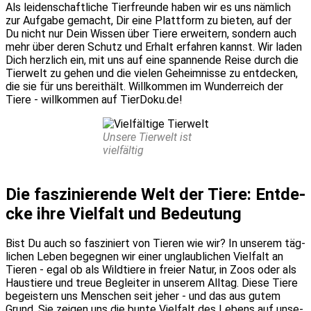
Als lei­den­schaft­li­che Tier­freun­de haben wir es uns näm­lich
zur Auf­ga­be gemacht, Dir eine Platt­form zu bie­ten, auf der
Du nicht nur Dein Wis­sen über Tie­re erwei­tern, son­dern auch
mehr über deren Schutz und Erhalt erfah­ren kannst. Wir laden
Dich herz­lich ein, mit uns auf eine span­nen­de Rei­se durch die
Tier­welt zu gehen und die vie­len Geheim­nis­se zu ent­de­cken,
die sie für uns bereit­hält. Will­kom­men im Wun­der­reich der
Tie­re - will­kom­men auf TierDoku.de!
Unse­re Tier­welt ist
viel­fäl­tig
Die fas­zi­nie­ren­de Welt der Tie­re: Ent­de­
cke ihre Viel­falt und Bedeu­tung
Bist Du auch so fas­zi­niert von Tie­ren wie wir? In unse­rem täg­
li­chen Leben begeg­nen wir einer unglaub­li­chen Viel­falt an
Tie­ren - egal ob als Wild­tie­re in frei­er Natur, in Zoos oder als
Haus­tie­re und treue Beglei­ter in unse­rem All­tag. Die­se Tie­re
begeis­tern uns Men­schen seit jeher - und das aus gutem
Grund. Sie zei­gen uns die bun­te Viel­falt des Lebens auf unse­