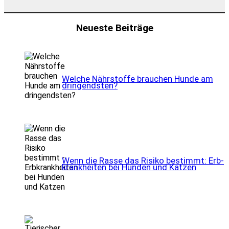
Neueste Beiträge
Wel­che Nähr­stof­fe brau­chen Hun­de am
drin­gends­ten?
Wenn die Ras­se das Risi­ko bestimmt: Erb­
krank­hei­ten bei Hun­den und Kat­zen