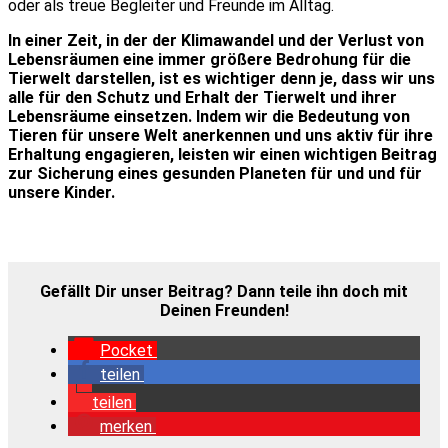
oder als treue Beglei­ter und Freun­de im All­tag.
In einer Zeit, in der der Kli­ma­wan­del und der Ver­lust von
Lebens­räu­men eine immer grö­ße­re Bedro­hung für die
Tier­welt dar­stel­len, ist es wich­ti­ger denn je, dass wir uns
alle für den Schutz und Erhalt der Tier­welt und ihrer
Lebens­räu­me ein­set­zen. Indem wir die Bedeu­tung von
Tie­ren für unse­re Welt aner­ken­nen und uns aktiv für ihre
Erhal­tung enga­gie­ren, leis­ten wir einen wich­ti­gen Bei­trag
zur Siche­rung eines gesun­den Pla­ne­ten für und und für
unse­re Kin­der.
Gefällt Dir unser Bei­trag? Dann tei­le ihn doch mit
Dei­nen Freun­den!
Pocket
tei­len
tei­len
mer­ken