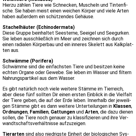
Hier­zu zäh­len Tie­re wie Schne­cken, Muscheln und Tin­ten­fi­
sche. Sie haben meist einen wei­chen Kör­per und vie­le Arten
haben außer­dem ein schüt­zen­des Gehäu­se.
Sta­chel­häu­ter (Echi­no­der­ma­ta)
Die­se Grup­pe beinhal­tet See­ster­ne, See­igel und See­gur­ken.
Sie leben aus­schließ­lich im Meer und zeich­nen sich durch
einen radia­len Kör­per­bau und ein inne­res Ske­lett aus Kalk­plat­
ten aus.
Schwäm­me (Porif­era)
Schwäm­me sind die ein­fachs­ten Tie­re und besit­zen kei­ne
ech­ten Orga­ne oder Gewe­be. Sie leben im Was­ser und fil­tern
Nah­rungs­par­ti­kel aus dem Was­ser.
Es gibt natür­lich noch vie­le wei­te­re Stäm­me im Tier­reich,
aber die­se fünf soll­ten Dir einen ers­ten Ein­blick in die Viel­falt
der Tie­re geben, die auf der Erde leben. Inner­halb der jewei­li­
gen Stäm­me gibt es dann wei­te­re Unter­tei­lun­gen in
Klas­sen
,
Ord­nun­gen
,
Fami­li­en
,
Gat­tun­gen
und
Arten
, die dazu die­nen
sol­len, die Tie­re noch genau­er zu klas­si­fi­zie­ren und ihre Ver­
wandt­schafts­ver­hält­nis­se auf­zu­zei­gen.
Tier­ar­ten
sind also nied­rigs­te Ein­heit der bio­lo­gi­schen Sys­