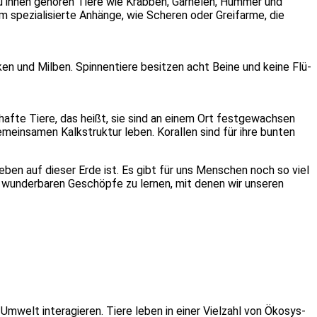
Zu ihnen gehö­ren Tie­re wie Krab­ben, Gar­ne­len, Hum­mer und
 spe­zia­li­sier­te Anhän­ge, wie Sche­ren oder Greif­ar­me, die
ken und Mil­ben. Spin­nen­tie­re besit­zen acht Bei­ne und kei­ne Flü­
ess­haf­te Tie­re, das heißt, sie sind an einem Ort fest­ge­wach­sen
mein­sa­men Kalk­struk­tur leben. Koral­len sind für ihre bun­ten
as Leben auf die­ser Erde ist. Es gibt für uns Men­schen noch so viel
se wun­der­ba­ren Geschöp­fe zu ler­nen, mit denen wir unse­ren
welt inter­agie­ren. Tie­re leben in einer Viel­zahl von Öko­sys­