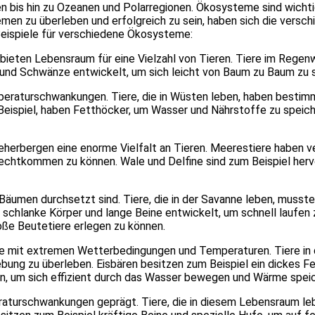
bis hin zu Ozea­nen und Polar­re­gio­nen. Öko­sys­te­me sind wich­tig
e­men zu über­le­ben und erfolg­reich zu sein, haben sich die ver­schie
i­spie­le für ver­schie­de­ne Öko­sys­te­me:
d bie­ten Lebens­raum für eine Viel­zahl von Tie­ren. Tie­re im Rege
 und Schwän­ze ent­wi­ckelt, um sich leicht von Baum zu Baum zu 
e­ra­tur­schwan­kun­gen. Tie­re, die in Wüs­ten leben, haben bestimm
Bei­spiel, haben Fett­hö­cker, um Was­ser und Nähr­stof­fe zu spei­
her­ber­gen eine enor­me Viel­falt an Tie­ren. Mee­res­tie­re haben v
recht­kom­men zu kön­nen. Wale und Del­fi­ne sind zum Bei­spiel her­v
n Bäu­men durch­setzt sind. Tie­re, die in der Savan­ne leben, muss­t
se schlan­ke Kör­per und lan­ge Bei­ne ent­wi­ckelt, um schnell lau­
e Beu­te­tie­re erle­gen zu kön­nen.
t extre­men Wet­ter­be­din­gun­gen und Tem­pe­ra­tu­ren. Tie­re in d
ung zu über­le­ben. Eis­bä­ren besit­zen zum Bei­spiel ein dickes Fe
ben, um sich effi­zi­ent durch das Was­ser bewe­gen und Wär­me spei­
a­tur­schwan­kun­gen geprägt. Tie­re, die in die­sem Lebens­raum leb