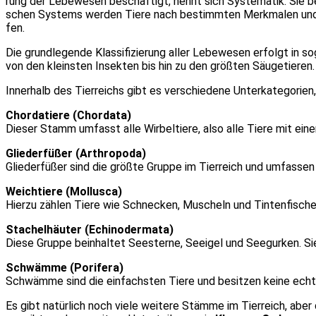
rung der Lebe­we­sen beschäf­tigt, nennt sich Sys­te­ma­tik. Sie be
schen Sys­tems wer­den Tie­re nach bestimm­ten Merk­ma­len und Bez
fen.
Die grund­le­gen­de Klas­si­fi­zie­rung aller Lebe­we­sen erfolgt in 
von den kleins­ten Insek­ten bis hin zu den größ­ten Säu­ge­tie­ren.
Inner­halb des Tier­reichs gibt es ver­schie­de­ne Unter­ka­te­go­rien
Chor­da­tie­re (Chor­da­ta)
Die­ser Stamm umfasst alle Wir­bel­tie­re, also alle Tie­re mit einer 
Glie­der­fü­ßer (Arthro­po­da)
Glie­der­fü­ßer sind die größ­te Grup­pe im Tier­reich und umfas­sen
Weich­tie­re (Mol­lu­s­ca)
Hier­zu zäh­len Tie­re wie Schne­cken, Muscheln und Tin­ten­fi­sc
Sta­chel­häu­ter (Echi­no­der­ma­ta)
Die­se Grup­pe beinhal­tet See­ster­ne, See­igel und See­gur­ken. Si
Schwäm­me (Porif­era)
Schwäm­me sind die ein­fachs­ten Tie­re und besit­zen kei­ne ech­t
Es gibt natür­lich noch vie­le wei­te­re Stäm­me im Tier­reich, aber 