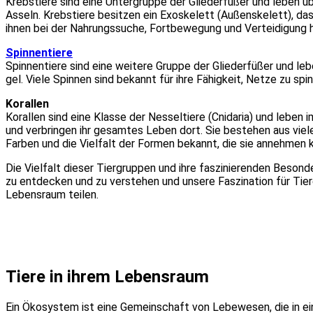
Krebs­tie­re sind eine Unter­grup­pe der Glie­der­fü­ßer und leben 
Asseln. Krebs­tie­re besit­zen ein Exo­ske­lett (Außen­ske­lett), das
ihnen bei der Nah­rungs­su­che, Fort­be­we­gung und Ver­tei­di­gung h
Spin­nen­tie­re
Spin­nen­tie­re sind eine wei­te­re Grup­pe der Glie­der­fü­ßer und l
gel. Vie­le Spin­nen sind bekannt für ihre Fähig­keit, Net­ze zu spi
Koral­len
Koral­len sind eine Klas­se der Nes­sel­tie­re (Cni­da­ria) und leben 
und ver­brin­gen ihr gesam­tes Leben dort. Sie bestehen aus vie­len 
Far­ben und die Viel­falt der For­men bekannt, die sie anneh­men 
Die Viel­falt die­ser Tier­grup­pen und ihre fas­zi­nie­ren­den Beson
zu ent­de­cken und zu ver­ste­hen und unse­re Fas­zi­na­ti­on für Ti
Lebens­raum tei­len.
Tie­re in ihrem Lebens­raum
Ein Öko­sys­tem ist eine Gemein­schaft von Lebe­we­sen, die in ei