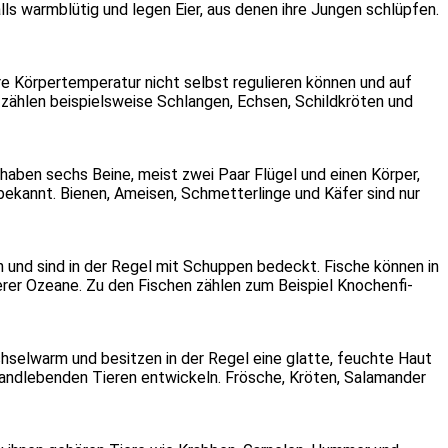
lls warm­blü­tig und legen Eier, aus denen ihre Jun­gen schlüp­fen.
e Kör­per­tem­pe­ra­tur nicht selbst regu­lie­ren kön­nen und auf
 zäh­len bei­spiels­wei­se Schlan­gen, Ech­sen, Schild­krö­ten und
ie haben sechs Bei­ne, meist zwei Paar Flü­gel und einen Kör­per,
 bekannt. Bie­nen, Amei­sen, Schmet­ter­lin­ge und Käfer sind nur
men und sind in der Regel mit Schup­pen bedeckt. Fische kön­nen in
e­rer Ozea­ne. Zu den Fischen zäh­len zum Bei­spiel Kno­chen­fi­
ech­sel­warm und besit­zen in der Regel eine glat­te, feuch­te Haut
d­le­ben­den Tie­ren ent­wi­ckeln. Frö­sche, Krö­ten, Sala­man­der