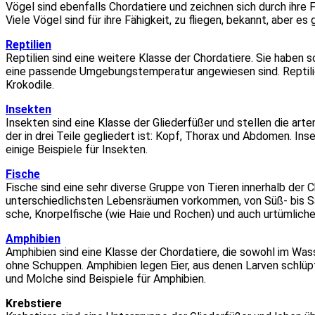
Vögel sind eben­falls Chor­da­tie­re und zeich­nen sich durch ihre
Vie­le Vögel sind für ihre Fähig­keit, zu flie­gen, bekannt, aber es 
Rep­ti­li­en
Rep­ti­li­en sind eine wei­te­re Klas­se der Chor­da­tie­re. Sie habe
eine pas­sen­de Umge­bungs­tem­pe­ra­tur ange­wie­sen sind. Rep­ti­li
Kro­ko­di­le.
Insek­ten
Insek­ten sind eine Klas­se der Glie­der­fü­ßer und stel­len die ar
der in drei Tei­le geglie­dert ist: Kopf, Tho­rax und Abdo­men. Ins
eini­ge Bei­spie­le für Insek­ten.
Fische
Fische sind eine sehr diver­se Grup­pe von Tie­ren inner­halb der
unter­schied­lichs­ten Lebens­räu­men vor­kom­men, von Süß- bis Sal
sche, Knor­pel­fi­sche (wie Haie und Rochen) und auch urtüm­li­che F
Amphi­bi­en
Amphi­bi­en sind eine Klas­se der Chor­da­tie­re, die sowohl im Was
ohne Schup­pen. Amphi­bi­en legen Eier, aus denen Lar­ven schlüp­fe
und Mol­che sind Bei­spie­le für Amphi­bi­en.
Krebs­tie­re