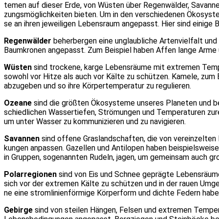
te­men auf die­ser Erde, von Wüs­ten über Regen­wäl­der, Savan­nen 
zungs­mög­lich­kei­ten bie­ten. Um in den ver­schie­de­nen Öko­sys­t
se an ihren jewei­li­gen Lebens­raum ange­passt. Hier sind eini­ge Be
Regen­wäl­der
beher­ber­gen eine unglaub­li­che Arten­viel­falt un
Baum­kro­nen ange­passt. Zum Bei­spiel haben Affen lan­ge Arme
Wüs­ten
sind tro­cke­ne, kar­ge Lebens­räu­me mit extre­men Tem­p
sowohl vor Hit­ze als auch vor Käl­te zu schüt­zen. Kame­le, zum 
abzu­ge­ben und so ihre Kör­per­tem­pe­ra­tur zu regu­lie­ren.
Ozea­ne
sind die größ­ten Öko­sys­te­me unse­res Pla­ne­ten und be
schied­li­chen Was­ser­tie­fen, Strö­mun­gen und Tem­pe­ra­tu­ren zu
um unter Was­ser zu kom­mu­ni­zie­ren und zu navi­gie­ren.
Savan­nen
sind offe­ne Gras­land­schaf­ten, die von ver­ein­zel­te
kun­gen anpas­sen. Gazel­len und Anti­lo­pen haben bei­spiels­wei­
in Grup­pen, soge­nann­ten Rudeln, jagen, um gemein­sam auch gro­ß
Polar­re­gio­nen
sind von Eis und Schnee gepräg­te Lebens­räu­me mi
sich vor der extre­men Käl­te zu schüt­zen und in der rau­en Umge­b
ne eine strom­li­ni­en­för­mi­ge Kör­per­form und dich­te Federn ha
Gebir­ge
sind von stei­len Hän­gen, Fel­sen und extre­men Tem­pe­r