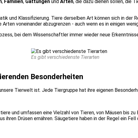
n
,
Fami­li­en
,
Gat­tun­gen
und
Arten
, die dazu die­nen sol­len, die T
ma­tik und Klas­si­fi­zie­rung. Tie­re der­sel­ben Art kön­nen sich in d
­che Arten von­ein­an­der abzu­gren­zen - auch wenn es in eini­gen weni
r Pro­zess, bei dem Wis­sen­schaft­ler immer wie­der neue Erkennt­nis­se
Es gibt ver­schie­dens­te Tier­ar­ten
nie­ren­den Beson­der­hei­ten
end unse­re Tier­welt ist. Jede Tier­grup­pe hat ihre eige­nen Beson­de
tie­re und umfas­sen eine Viel­zahl von Tie­ren, von Mäu­sen bis zu E
s ihren Drü­sen ernäh­ren. Säu­ge­tie­re haben in der Regel ein Fell