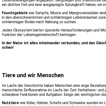
Lebens­be­din­gun­gen ange­passt. Berg­zie­gen und Stein­bö­cke besi
ein dich­tes Fell und eine aus­ge­präg­te Sprung­kraft haben, um i
Feucht­ge­bie­te
wie Sümp­fe, Moo­re und Man­gro­ven­wäl­der sind 
in den über­schwemm­ten und schlam­mi­gen Lebens­räu­men zurecht­z
schlam­mi­gen Boden nach Nah­rung zu suchen.
Jedes Öko­sys­tem bie­tet spe­zi­el­le Her­aus­for­de­run­gen und Mö
Funk­ti­on der Lebens­ge­mein­schaft bei­tra­gen.
In der Natur ist alles mit­ein­an­der ver­bun­den, und das Gle
schen!
Tie­re und wir Men­schen
Im Lau­fe der Geschich­te haben Men­schen eine enge Bezie­hung zu T
mensch­li­che Ein­fluss­nah­me im Lau­fe der Zeit Ver­hal­tens- und 
schie­de­ne Funk­tio­nen und Auf­ga­ben. Eini­ge der wich­tigs­ten do
Nutz­tie­re
wie Kühe, Hüh­ner, Scha­fe und Schwei­ne wur­den im Lau