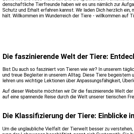
den­schaft­li­che Tier­freun­de haben wir es uns näm­lich zur Auf­
Schutz und Erhalt erfah­ren kannst. Wir laden Dich herz­lich ein, m
hält. Will­kom­men im Wun­der­reich der Tie­re - will­kom­men auf 
Die fas­zi­nie­ren­de Welt der Tie­re: Ent­de
Bist Du auch so fas­zi­niert von Tie­ren wie wir? In unse­rem täg­li­
und treue Beglei­ter in unse­rem All­tag. Die­se Tie­re begeis­ter
leh­ren uns wich­ti­ge Lek­tio­nen über Anpas­sungs­fä­hig­keit, Übe
Auf die­ser Web­site möch­ten wir Dir die fas­zi­nie­ren­de Welt de
auf eine span­nen­de Rei­se durch die Welt unse­rer tie­ri­schen Fr
Die Klas­si­fi­zie­rung der Tie­re: Ein­bli­cke
Um die unglaub­li­che Viel­falt der Tier­welt bes­ser zu ver­ste­hen, 