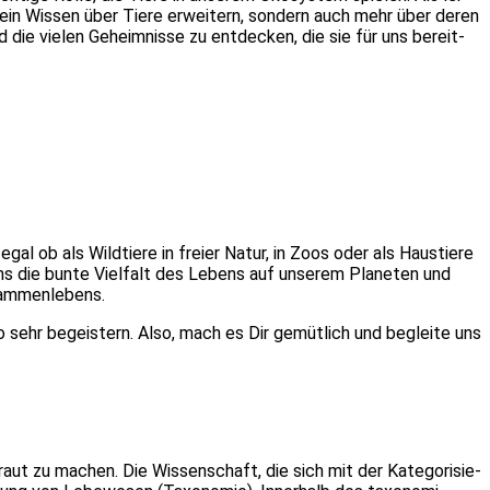
 Dein Wis­sen über Tie­re erwei­tern, son­dern auch mehr über deren
die vie­len Geheim­nis­se zu ent­de­cken, die sie für uns bereit­
gal ob als Wild­tie­re in frei­er Natur, in Zoos oder als Haus­tie­re
ns die bun­te Viel­falt des Lebens auf unse­rem Pla­ne­ten und
am­men­le­bens.
 so sehr begeis­tern. Also, mach es Dir gemüt­lich und beglei­te uns
r­traut zu machen. Die Wis­sen­schaft, die sich mit der Kate­go­ri­sie­