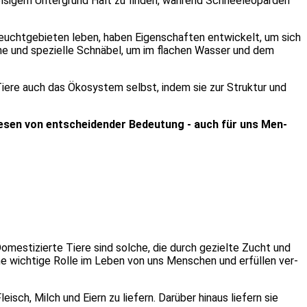
el­si­gem Unter­grund Halt zu fin­den, wäh­rend Schnee­leo­par­den
ucht­ge­bie­ten leben, haben Eigen­schaf­ten ent­wi­ckelt, um sich
ne und spe­zi­el­le Schnä­bel, um im fla­chen Was­ser und dem
ie Tie­re auch das Öko­sys­tem selbst, indem sie zur Struk­tur und
­we­sen von ent­schei­den­der Bedeu­tung - auch für uns Men­
mes­ti­zier­te Tie­re sind sol­che, die durch geziel­te Zucht und
eine wich­ti­ge Rol­le im Leben von uns Men­schen und erfül­len ver­
ch, Milch und Eiern zu lie­fern. Dar­über hin­aus lie­fern sie