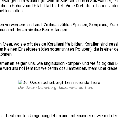
über­wie­gend im Was­ser (sowohl in Süß- als auch in Salz­was­ser). 
 ihnen Schutz und Sta­bi­li­tät bie­tet. Vie­le Krebs­tie­re haben zudem
el­fen sol­len.
eben vor­wie­gend an Land. Zu ihnen zäh­len Spin­nen, Skor­pio­ne, Zec
n­nen, mit denen sie ihre Beu­te fan­gen.
im Meer, wo sie oft rie­si­ge Koral­len­rif­fe bil­den. Koral­len sind s
klei­nen Ein­zel­tie­ren (den soge­nann­ten Poly­pen), die in einer ge
kön­nen.
­der­hei­ten zei­gen uns, wie unglaub­lich kom­plex und viel­fäl­tig d
e­re wird uns hof­fent­lich wei­ter­hin dazu antrei­ben, mehr über die­
Der Oze­an beher­bergt fas­zi­nie­ren­de Tie­re
ner bestimm­ten Umge­bung leben und mit­ein­an­der sowie mit der Um