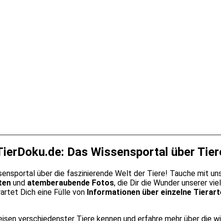
TierDoku.de: Das Wis­sens­por­tal über Tie­r
por­tal über die fas­zi­nie­ren­de Welt der Tie­re! Tau­che mit uns ei
­ten
und
atem­be­rau­ben­de Fotos
, die Dir die Wun­der unse­rer viel
ar­tet Dich eine Fül­le von
Infor­ma­tio­nen über ein­zel­ne Tier­ar­
­sen ver­schie­dens­ter Tie­re ken­nen und erfah­re mehr über die wich