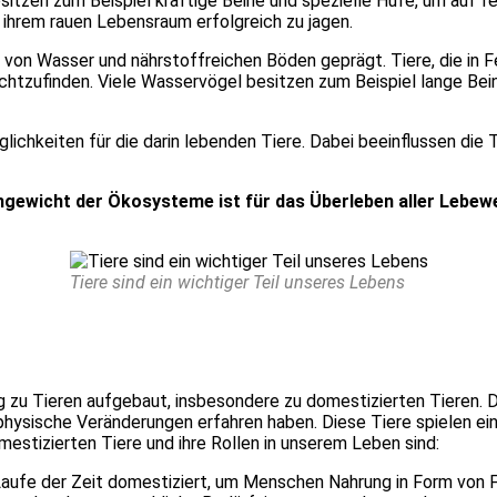
t­zen zum Bei­spiel kräf­ti­ge Bei­ne und spe­zi­el­le Hufe, um auf f
n ihrem rau­en Lebens­raum erfolg­reich zu jagen.
von Was­ser und nähr­stoff­rei­chen Böden geprägt. Tie­re, die in Fe
u­fin­den. Vie­le Was­ser­vö­gel besit­zen zum Bei­spiel lan­ge Bei­
g­lich­kei­ten für die dar­in leben­den Tie­re. Dabei beein­flus­sen d
ich­ge­wicht der Öko­sys­te­me ist für das Über­le­ben aller Lebe
Tie­re sind ein wich­ti­ger Teil unse­res Lebens
ie­ren auf­ge­baut, ins­be­son­de­re zu domes­ti­zier­ten Tie­ren. Do
phy­si­sche Ver­än­de­run­gen erfah­ren haben. Die­se Tie­re spie­len 
mes­ti­zier­ten Tie­re und ihre Rol­len in unse­rem Leben sind:
­fe der Zeit domes­ti­ziert, um Men­schen Nah­rung in Form von Fleis