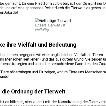
ga­be gemacht, Dir eine Platt­form zu bie­ten, auf der Du nicht nur
it uns auf eine span­nen­de Rei­se durch die Tier­welt zu gehen und 
TierDoku.de!
Unse­re Tier­welt ist
viel­fäl­tig
­cke ihre Viel­falt und Bedeu­tung
chen Leben begeg­nen wir einer unglaub­li­chen Viel­falt an Tie­ren - e
n uns Men­schen seit jeher - und das aus gutem Grund. Sie zei­gen u
r­le­bens­stra­te­gien und auch über ver­schie­de­ne Facet­ten des Zus
r Tie­re näher­brin­gen und Dir zei­gen, war­um Tie­re uns Men­schen
eun­de!
 in die Ord­nung der Tier­welt
ist es hilf­reich, sich zu erst mit der Klas­si­fi­zie­rung der Tie­re ve