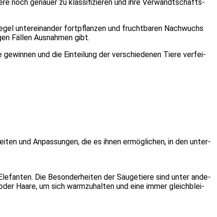
ie­re noch genau­er zu klas­si­fi­zie­ren und ihre Ver­wandt­schafts­
er Regel unter­ein­an­der fort­pflan­zen und frucht­ba­ren Nach­wuchs
­gen Fäl­len Aus­nah­men gibt.
 gewin­nen und die Ein­tei­lung der ver­schie­de­nen Tie­re ver­fei­
r­hei­ten und Anpas­sun­gen, die es ihnen ermög­li­chen, in den unter­
le­fan­ten. Die Beson­der­hei­ten der Säu­ge­tie­re sind unter ande­
 oder Haa­re, um sich warm­zu­hal­ten und eine immer gleich­blei­