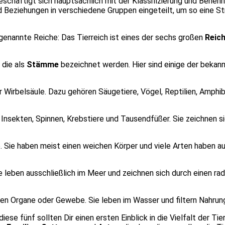
schäf­tigt sich haupt­säch­lich mit der Klas­si­fi­zie­rung und Benen
ie­hun­gen in ver­schie­de­ne Grup­pen ein­ge­teilt, um so eine Stru
soge­nann­te Rei­che: Das Tier­reich ist eines der sechs gro­ßen
Rei­c
, die als
Stäm­me
bezeich­net wer­den. Hier sind eini­ge der bekann
Wir­bel­säu­le. Dazu gehö­ren Säu­ge­tie­re, Vögel, Rep­ti­li­en, Amphi­
 Insek­ten, Spin­nen, Krebs­tie­re und Tau­send­fü­ßer. Sie zeich­nen 
he. Sie haben meist einen wei­chen Kör­per und vie­le Arten haben a
e leben aus­schließ­lich im Meer und zeich­nen sich durch einen radia
en Orga­ne oder Gewe­be. Sie leben im Was­ser und fil­tern Nah­rung
die­se fünf soll­ten Dir einen ers­ten Ein­blick in die Viel­falt der T