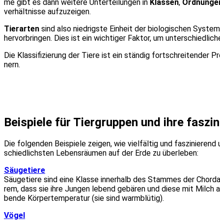
me gibt es dann wei­te­re Unter­tei­lun­gen in
Klas­sen
,
Ord­nun­ge
ver­hält­nis­se auf­zu­zei­gen.
Tier­ar­ten
sind also nied­rigs­te Ein­heit der bio­lo­gi­schen Sys­te­
her­vor­brin­gen. Dies ist ein wich­ti­ger Fak­tor, um unter­schied­li
Die Klas­si­fi­zie­rung der Tie­re ist ein stän­dig fort­schrei­ten­de
nern.
Bei­spie­le für Tier­grup­pen und ihre fas­zi­
Die fol­gen­den Bei­spie­le zei­gen, wie viel­fäl­tig und fas­zi­nie­r
schied­lichs­ten Lebens­räu­men auf der Erde zu über­le­ben:
Säu­ge­tie­re
Säu­ge­tie­re sind eine Klas­se inner­halb des Stam­mes der Chor­da­
rem, dass sie ihre Jun­gen lebend gebä­ren und die­se mit Milch au
ben­de Kör­per­tem­pe­ra­tur (sie sind warm­blü­tig).
Vögel