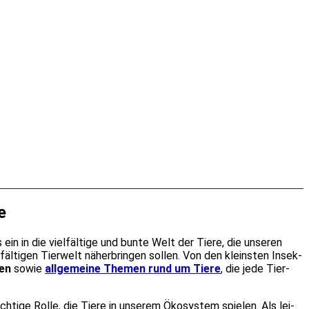
e
n in die viel­fäl­ti­ge und bun­te Welt der Tie­re, die unse­ren
­fäl­ti­gen Tier­welt näher­brin­gen sol­len. Von den kleins­ten Insek­
ten
sowie
all­ge­mei­ne The­men rund um Tie­re
, die jede Tier­
­ti­ge Rol­le, die Tie­re in unse­rem Öko­sys­tem spie­len. Als lei­