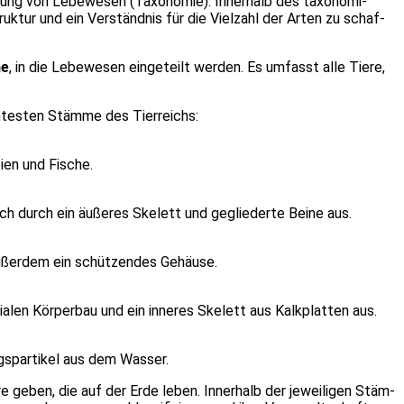
­nung von Lebe­we­sen (Taxo­no­mie). Inner­halb des taxo­no­mi­
k­tur und ein Ver­ständ­nis für die Viel­zahl der Arten zu schaf­
he
, in die Lebe­we­sen ein­ge­teilt wer­den. Es umfasst alle Tie­re,
­tes­ten Stäm­me des Tier­reichs:
bi­en und Fische.
sich durch ein äuße­res Ske­lett und geglie­der­te Bei­ne aus.
ußer­dem ein schüt­zen­des Gehäu­se.
­len Kör­per­bau und ein inne­res Ske­lett aus Kalk­plat­ten aus.
s­par­ti­kel aus dem Was­ser.
ie­re geben, die auf der Erde leben. Inner­halb der jewei­li­gen Stäm­