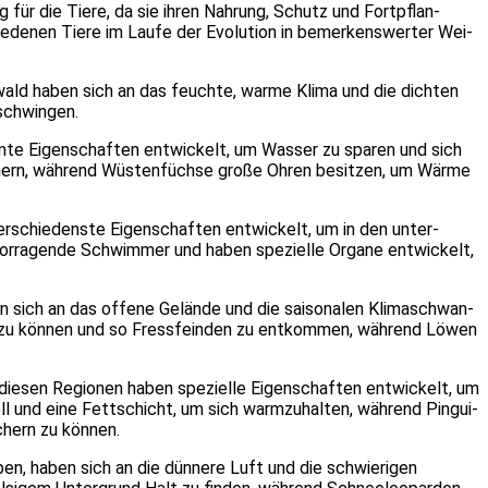
 für die Tie­re, da sie ihren Nah­rung, Schutz und Fort­pflan­
­de­nen Tie­re im Lau­fe der Evo­lu­ti­on in bemer­kens­wer­ter Wei­
n­wald haben sich an das feuch­te, war­me Kli­ma und die dich­ten
schwin­gen.
­te Eigen­schaf­ten ent­wi­ckelt, um Was­ser zu spa­ren und sich
chern, wäh­rend Wüs­ten­füch­se gro­ße Ohren besit­zen, um Wär­me
er­schie­dens­te Eigen­schaf­ten ent­wi­ckelt, um in den unter­
or­ra­gen­de Schwim­mer und haben spe­zi­el­le Orga­ne ent­wi­ckelt,
en sich an das offe­ne Gelän­de und die sai­so­na­len Kli­ma­schwan­
fen zu kön­nen und so Fress­fein­den zu ent­kom­men, wäh­rend Löwen
ie­sen Regio­nen haben spe­zi­el­le Eigen­schaf­ten ent­wi­ckelt, um
ll und eine Fett­schicht, um sich warm­zu­hal­ten, wäh­rend Pin­gui­
chern zu kön­nen.
en, haben sich an die dün­ne­re Luft und die schwie­ri­gen