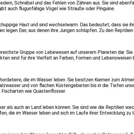
 Federn, Schnä­bel und das Feh­len von Zäh­nen aus. Sie sind eben­fa
gibt auch flug­un­fä­hi­ge Vögel wie Strau­ße oder Pin­gui­ne.
n schup­pi­ge Haut und sind wech­sel­warm. Das bedeu­tet, dass sie ihr
­en legen Eier, aus denen ihre Jun­gen schlüp­fen. Zu den Rep­ti­li­en
ten­reichs­te Grup­pe von Lebe­we­sen auf unse­rem Pla­ne­ten dar. S
ek­ten sind für ihre Viel­falt an Far­ben, For­men und Lebens­wei­sen
 Chor­da­tie­re, die im Was­ser leben. Sie besit­zen Kie­men zum At
z­was­ser und von fla­chen Küs­ten­ge­bie­ten bis in die Tie­fen uns
isch­ar­ten wie Quas­ten­flos­ser.
­ser als auch an Land leben kön­nen. Sie sind wie die Rep­ti­li­en w
n, die im Was­ser leben und sich im Lau­fe ihrer Ent­wick­lung zu lan